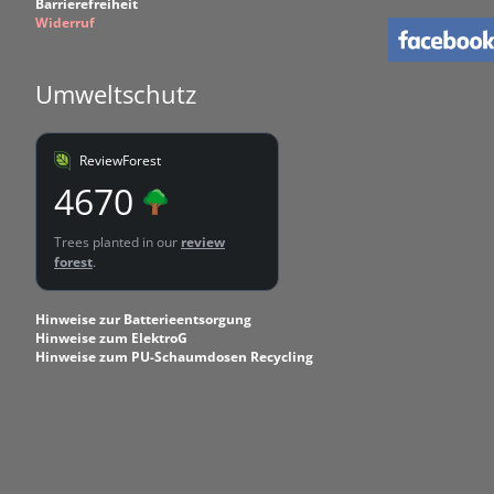
Barrierefreiheit
Widerruf
Umweltschutz
ReviewForest
4670
Trees planted in our
review
forest
.
Hinweise zur Batterieentsorgung
Hinweise zum ElektroG
Hinweise zum PU-Schaumdosen Recycling