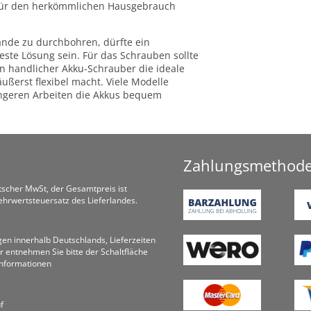
s für den herkömmlichen Hausgebrauch
ände zu durchbohren, dürfte ein
te Lösung sein. Für das Schrauben sollte
in handlicher Akku-Schrauber die ideale
ußerst flexibel macht. Viele Modelle
ängeren Arbeiten die Akkus bequem
Zahlungsmethod
utscher MwSt, der Gesamtpreis ist
hrwertsteuersatz des Lieferlandes.
ungen innerhalb Deutschlands, Lieferzeiten
r entnehmen Sie bitte der Schaltfläche
informationen
f