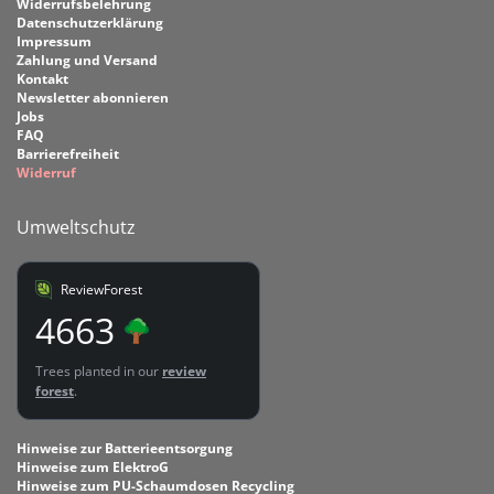
Widerrufsbelehrung
Datenschutzerklärung
Impressum
Zahlung und Versand
Kontakt
Newsletter abonnieren
Jobs
FAQ
Barrierefreiheit
Widerruf
Umweltschutz
ReviewForest
4663
Trees planted in our
review
forest
.
Hinweise zur Batterieentsorgung
Hinweise zum ElektroG
Hinweise zum PU-Schaumdosen Recycling