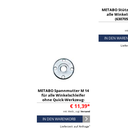
METABO Stütz
alle Winkel
(630705
ink
IN DEN WARE
Liefe
METABO Spannmutter M 14
für alle Winkelschleifer
ohne Quick-Werkzeug-
Schnellwechsel (630706000)
€ 11,39*
inkl. MwSt., zzgl.
Versand
IN DEN WARENKORB
Lieferzeit auf Anfrage¹