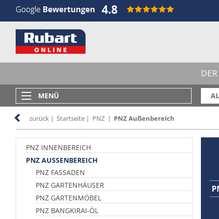
DER
MENÜ
AL
zurück
|
Startseite
|
PNZ
|
PNZ Außenbereich
PNZ INNENBEREICH
PNZ AUSSENBEREICH
PNZ FASSADEN
PNZ GARTENHÄUSER
P
PNZ GARTENMÖBEL
PNZ BANGKIRAI-ÖL