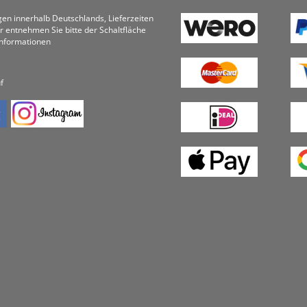
ungen innerhalb Deutschlands, Lieferzeiten
r entnehmen Sie bitte der Schaltfläche
informationen
f