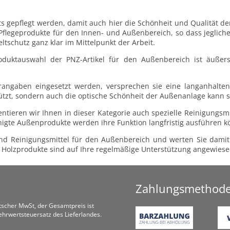
gepflegt werden, damit auch hier die Schönheit und Qualität der
e Pflegeprodukte für den Innen- und Außenbereich, so dass jegli
tschutz ganz klar im Mittelpunkt der Arbeit.
uktauswahl der PNZ-Artikel für den Außenbereich ist äußerst
erangaben eingesetzt werden, versprechen sie eine langanhalte
ützt, sondern auch die optische Schönheit der Außenanlage kann s
eren wir Ihnen in dieser Kategorie auch spezielle Reinigungsmitt
igte Außenprodukte werden ihre Funktion langfristig ausführen k
und Reinigungsmittel für den Außenbereich und werten Sie damit
m Holzprodukte sind auf Ihre regelmäßige Unterstützung angewiese
Zahlungsmethod
utscher MwSt, der Gesamtpreis ist
hrwertsteuersatz des Lieferlandes.