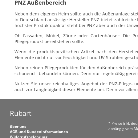
PNZ Außenbereich
Neben dem eigenen Heim sollte auch die Außenanlage stets 
in Deutschland ansässige Hersteller PNZ bietet zahlreich
höchster Produktqualität steht bei PNZ aber auch der Umwel
Ob Fassaden, Möbel, Zäune oder Gartenhäuser: Die Prod
Pflegeprodukt bereitstehen sollte.
Wenn die produktspezifischen Artikel nach den Herstell
Elemente nicht nur vor Feuchtigkeit und UV-Strahlen gesch
Neben reinen Pflegeprodukten für den Außenbereich präsenti
schonend - behandeln können. Denn nur regelmäßig gerein
Nutzen Sie unser reichhaltiges Angebot der PNZ-Pflege- 
auch zur Langlebigkeit dieser Elemente bei. Denn vor alle
Rubart
* Preise inkl. de
über uns
abhängig vom Me
AGB und Kundeninformationen
Widerrufsbelehrung