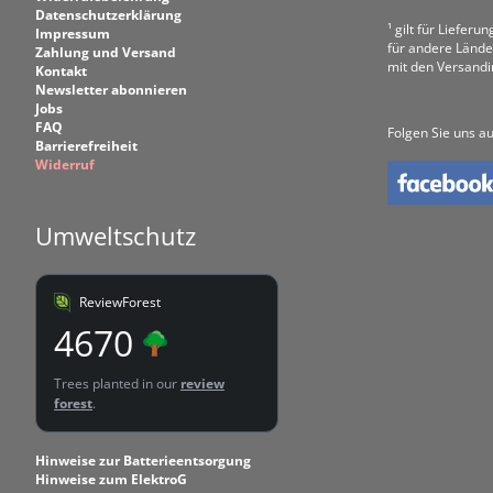
Datenschutzerklärung
¹ gilt für Liefer
Impressum
für andere Lände
Zahlung und Versand
mit den Versand
Kontakt
Newsletter abonnieren
Jobs
FAQ
Folgen Sie uns au
Barrierefreiheit
Widerruf
Umweltschutz
ReviewForest
4670
Trees planted in our
review
forest
.
Hinweise zur Batterieentsorgung
Hinweise zum ElektroG