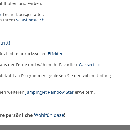
rahlhöhen und Farben.
V
-Technik ausgestattet.
in Ihrem
Schwimmteich!
ritt!
änzt mit eindrucksvollen
Effekten
.
us der Ferne und wählen Ihr Favoriten-
Wasserbild
.
r Vielzahl an Programmen genießen Sie den vollen Umfang
inen weiteren
JumpingJet Rainbow Star
erweitern.
hre persönliche
Wohlfühloase
!