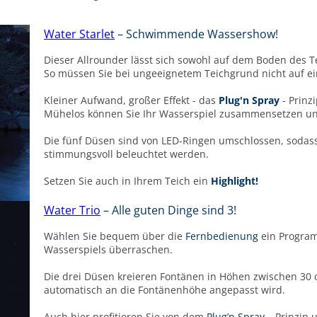
Water Starlet
– Schwimmende Wassershow!
Dieser Allrounder lässt sich sowohl auf dem Boden des T
So müssen Sie bei ungeeignetem Teichgrund nicht auf ei
Kleiner Aufwand, großer Effekt - das
Plug'n Spray
- Prinzi
Mühelos können Sie Ihr Wasserspiel zusammensetzen un
Die fünf Düsen sind von LED-Ringen umschlossen, sodas
stimmungsvoll beleuchtet werden.
Setzen Sie auch in Ihrem Teich ein
Highlight!
Water Trio
– Alle guten Dinge sind 3!
Wählen Sie bequem über die
Fernbedienung
ein Programm
Wasserspiels überraschen.
Die drei Düsen kreieren Fontänen in Höhen zwischen 30 
automatisch an die Fontänenhöhe angepasst wird.
Auch hier profitieren Sie von dem
Plug’n Spray
– Prinzip 