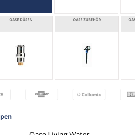
OASE DÜSEN
OASE ZUBEHÖR
OA
mpen
Oase Living Water