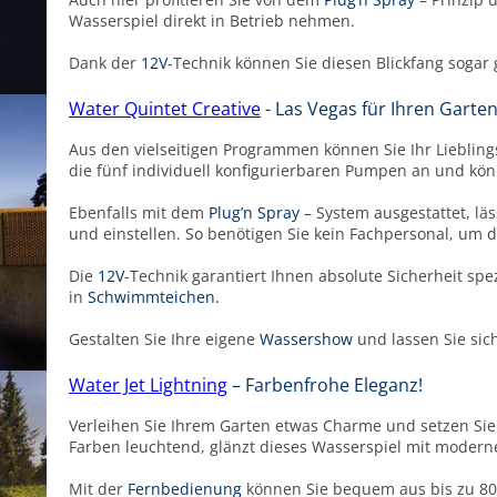
Wasserspiel direkt in Betrieb nehmen.
Dank der
12V
-Technik können Sie diesen Blickfang sogar 
Water Quintet Creative
- Las Vegas für Ihren Garten
Aus den vielseitigen Programmen können Sie Ihr Lieblin
die fünf individuell konfigurierbaren Pumpen an und kön
Ebenfalls mit dem
Plug’n Spray
– System ausgestattet, l
und einstellen. So benötigen Sie kein Fachpersonal, um d
Die
12V
-Technik garantiert Ihnen absolute Sicherheit sp
in
Schwimmteichen.
Gestalten Sie Ihre eigene
Wassershow
und lassen Sie si
Water Jet Lightning
– Farbenfrohe Eleganz!
Verleihen Sie Ihrem Garten etwas Charme und setzen Sie 
Farben leuchtend, glänzt dieses Wasserspiel mit modern
Mit der
Fernbedienung
können Sie bequem aus bis zu 80