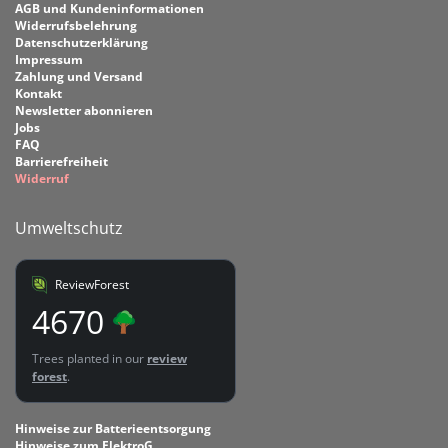
AGB und Kundeninformationen
Widerrufsbelehrung
Datenschutzerklärung
Impressum
Zahlung und Versand
Kontakt
Newsletter abonnieren
Jobs
FAQ
Barrierefreiheit
Widerruf
Umweltschutz
ReviewForest
4670
Trees planted in our
review
forest
.
Hinweise zur Batterieentsorgung
Hinweise zum ElektroG