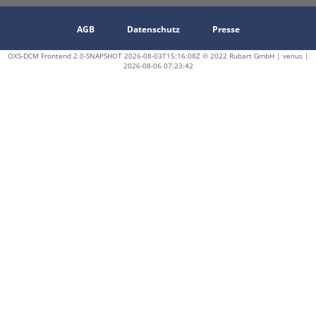
AGB
Datenschutz
Presse
OXS-DCM Frontend 2.0-SNAPSHOT 2026-08-03T15:16:08Z © 2022 Rubart GmbH | venus |
2026-08-06 07:23:42