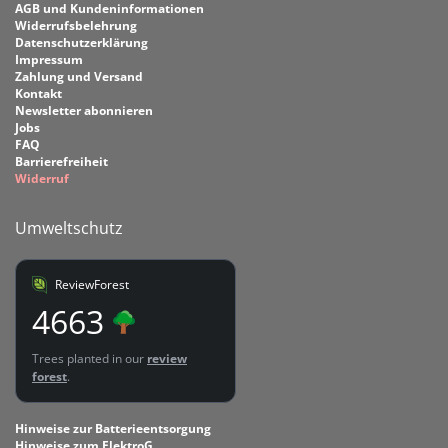
AGB und Kundeninformationen
Widerrufsbelehrung
Datenschutzerklärung
Impressum
Zahlung und Versand
Kontakt
Newsletter abonnieren
Jobs
FAQ
Barrierefreiheit
Widerruf
Umweltschutz
ReviewForest
4663
Trees planted in our
review
forest
.
Hinweise zur Batterieentsorgung
Hinweise zum ElektroG