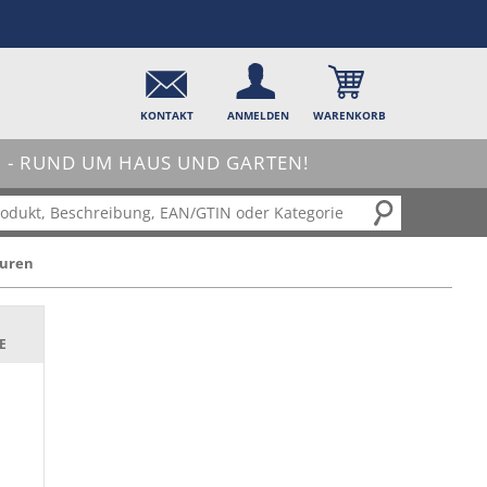
KONTAKT
ANMELDEN
WARENKORB
- RUND UM HAUS UND GARTEN!
turen
E