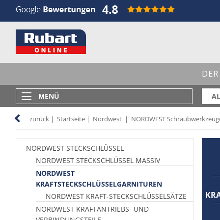
DER
MENÜ
AL
zurück
|
Startseite
|
Nordwest
|
NORDWEST Schraubwerkzeug
NORDWEST STECKSCHLÜSSEL
NORDWEST STECKSCHLÜSSEL MASSIV
NORDWEST
KRAFTSTECKSCHLÜSSELGARNITUREN
KR
NORDWEST KRAFT-STECKSCHLÜSSELSÄTZE
NORDWEST KRAFTANTRIEBS- UND
VERBINDUNGSTEILE