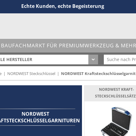
Echte Kunden, echte Begeisterung
 BAUFACHMARKT FÜR PREMIUMWERKZEUG & MEHR 
LE HERSTELLER
e
|
NORDWEST Steckschlüssel
|
NORDWEST Kraftsteckschlüsselgarni
NORDWEST KRAFT-
STECKSCHLÜSSELSÄTZ
NORDWEST
AFTSTECKSCHLÜSSELGARNITUREN