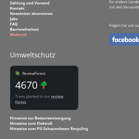
für andere Lände
Zahlung und Versand
mit den Versand
Kontakt
Newsletter abonnieren
Jobs
FAQ
Folgen Sie uns au
Barrierefreiheit
Widerruf
Umweltschutz
ReviewForest
4670
Trees planted in our
review
forest
.
Hinweise zur Batterieentsorgung
Hinweise zum ElektroG
Hinweise zum PU-Schaumdosen Recycling