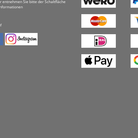
r entnehmen Sie bitte der Schaltfläche
informationen
f