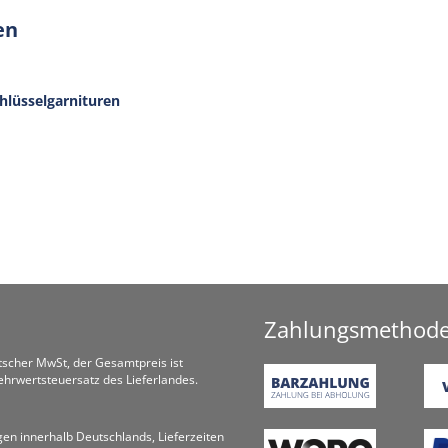
en
hlüsselgarnituren
Zahlungsmethod
utscher MwSt, der Gesamtpreis ist
hrwertsteuersatz des Lieferlandes.
ungen innerhalb Deutschlands, Lieferzeiten