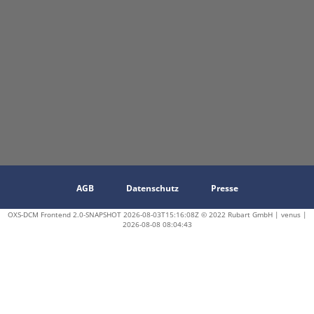
AGB
Datenschutz
Presse
OXS-DCM Frontend 2.0-SNAPSHOT 2026-08-03T15:16:08Z © 2022 Rubart GmbH | venus |
2026-08-08 08:04:43