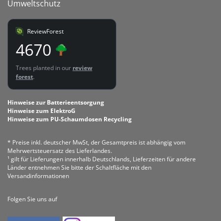
Umweltschutz
ReviewForest
4670
Trees planted in our
review
forest
.
Hinweise zur Batterieentsorgung
Hinweise zum ElektroG
Hinweise zum PU-Schaumdosen Recycling
* Preise inkl. deutscher MwSt, der Gesamtpreis ist abhängig vom
Mehrwertsteuersatz des Lieferlandes.
¹ gilt für Lieferungen innerhalb Deutschlands, Lieferzeiten für andere
Länder entnehmen Sie bitte der Schaltfläche mit den
Versandinformationen
Folgen Sie uns auf