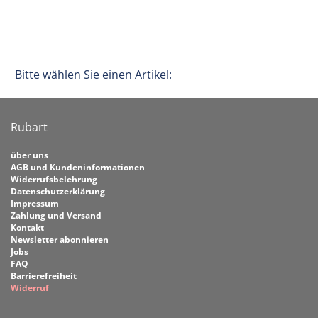
Bitte wählen Sie einen Artikel:
Rubart
über uns
AGB und Kundeninformationen
Widerrufsbelehrung
Datenschutzerklärung
Impressum
Zahlung und Versand
Kontakt
Newsletter abonnieren
Jobs
FAQ
Barrierefreiheit
Widerruf