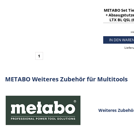
METABO Set Ti
+ Absaugstutz
LTX BL QSL (
ink
IN DEN WARE
Liefer
1
METABO Weiteres Zubehör für Multitools
Weiteres Zubehör