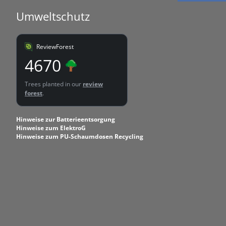
Umweltschutz
ReviewForest
4670
Trees planted in our
review
forest
.
Hinweise zur Batterieentsorgung
Hinweise zum ElektroG
Hinweise zum PU-Schaumdosen Recycling