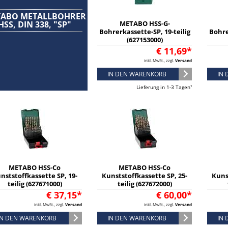
ABO METALLBOHRER
HSS, DIN 338, "SP"
METABO HSS-G-
Bohrerkassette-SP, 19-teilig
Bohre
(627153000)
€ 11,69*
inkl. MwSt., zzgl.
Versand
IN DEN WARENKORB
IN
Lieferung in 1-3 Tagen¹
METABO HSS-Co
METABO HSS-Co
nststoffkassette SP, 19-
Kunststoffkassette SP, 25-
Kuns
teilig (627671000)
teilig (627672000)
€ 37,15*
€ 60,00*
inkl. MwSt., zzgl.
Versand
inkl. MwSt., zzgl.
Versand
IN DEN WARENKORB
IN DEN WARENKORB
IN