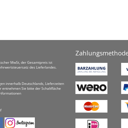
Zahlungsmethod
utscher MwSt, der Gesamtpreis ist
hrwertsteuersatz des Lieferlandes.
ungen innerhalb Deutschlands, Lieferzeiten
r entnehmen Sie bitte der Schaltfläche
informationen
f