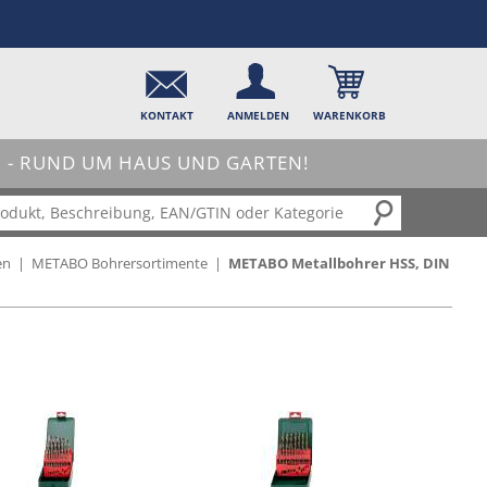
KONTAKT
ANMELDEN
WARENKORB
- RUND UM HAUS UND GARTEN!
en
|
METABO Bohrersortimente
|
METABO Metallbohrer HSS, DIN