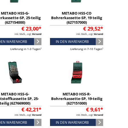
METABO HSS-G-
METABO HSS-CO
rkassette-SP, 25-teilig
Bohrerkassette-SP, 19 teilig
(627154000)
(627157000)
€ 23,00*
€ 29,52*
inkl. MwSt., zzgl.
Versand
inkl. MwSt., zzgl.
Versand
 DEN WARENKORB
IN DEN WARENKORB
Lieferung in 1-3 Tagen¹
Lieferung in 7-10 Tagen¹
METABO HSS-G-
METABO HSS-R-
tstoffkassette SP, 25-
Bohrerkassette-SP, 19-teilig
teilig (627669000)
(627151000)
€ 42,21*
€ 9,61*
inkl. MwSt., zzgl.
Versand
inkl. MwSt., zzgl.
Versand
 DEN WARENKORB
IN DEN WARENKORB