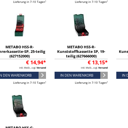
Lieferung in 7-10 Tagen¹
Lieferung in 7-10 Tagen¹
METABO HSS-R-
METABO HSS-R-
rerkassette-SP, 25-teilig
Kunststoffkassette SP, 19-
Kuns
(627152000)
teilig (627666000)
€ 14,94*
€ 13,15*
inkl. MwSt., zzgl.
Versand
inkl. MwSt., zzgl.
Versand
IN DEN WARENKORB
IN DEN WARENKORB
IN
Lieferung in 7-10 Tagen¹
Lieferung in 7-10 Tagen¹
METABO HSS-G-