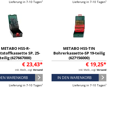
Lieferung in 7-10 Tagen¹
Lieferung in 7-10 Tagen¹
METABO HSS-R-
METABO HSS-TIN
tstoffkassette SP, 25-
Bohrerkassette-SP 19-teilig
teilig (627667000)
(627156000)
€ 23,43*
€ 19,25*
inkl. MwSt., zzgl.
Versand
inkl. MwSt., zzgl.
Versand
 DEN WARENKORB
IN DEN WARENKORB
Lieferung in 7-10 Tagen¹
Lieferung in 7-10 Tagen¹