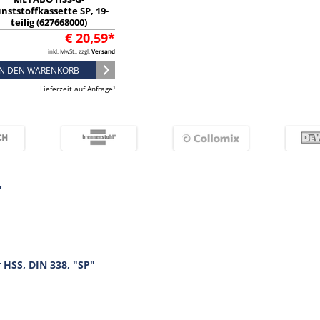
nststoffkassette SP, 19-
teilig (627668000)
€ 20,59*
inkl. MwSt., zzgl.
Versand
IN DEN WARENKORB
Lieferzeit auf Anfrage¹
"
 HSS, DIN 338, "SP"