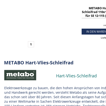
METABO Har
Schleifrad 110x
für SE 12-115 
ink
IN DEN WARE
Lief
1
METABO Hart-Vlies-Schleifrad
Hart-Vlies-Schleifrad
Elektrowerkzeuge zu bauen, die den hohen Ansprüchen von Ind
und Handwerk gerecht werden, versteht Metabo als seine Aufg
das schon seit über 80 Jahren. Seit diesen Anfangstagen hat si
zu einer Weltmarke in Sachen Elektrowerkzeuge entwickelt, die 
100 Ländern vertreten ist. Mit eigenen Vertriebs- Tochtergesell