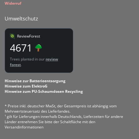
Widerruf
Umweltschutz
ReviewForest
4671
Trees planted in our
review
forest
.
Hinweise zur Batterieentsorgung
Hinweise zum ElektroG
Hinweise zum PU-Schaumdosen Recycling
* Preise inkl. deutscher MwSt, der Gesamtpreis ist abhängig vom
Mehrwertsteuersatz des Lieferlandes.
¹ gilt für Lieferungen innerhalb Deutschlands, Lieferzeiten für andere
Länder entnehmen Sie bitte der Schaltfläche mit den
Versandinformationen