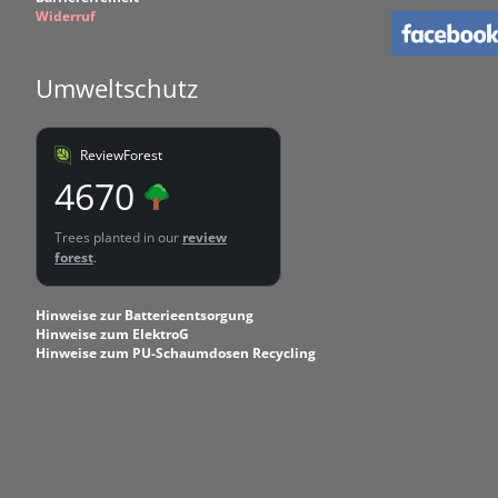
Widerruf
Umweltschutz
ReviewForest
4670
Trees planted in our
review
forest
.
Hinweise zur Batterieentsorgung
Hinweise zum ElektroG
Hinweise zum PU-Schaumdosen Recycling