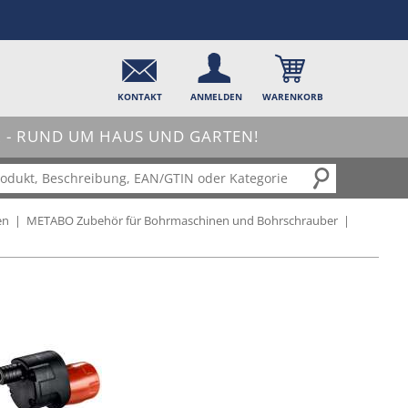
KONTAKT
ANMELDEN
WARENKORB
- RUND UM HAUS UND GARTEN!
en
|
METABO Zubehör für Bohrmaschinen und Bohrschrauber
|