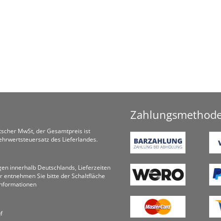
Zahlungsmethod
utscher MwSt, der Gesamtpreis ist
hrwertsteuersatz des Lieferlandes.
ungen innerhalb Deutschlands, Lieferzeiten
r entnehmen Sie bitte der Schaltfläche
informationen
f