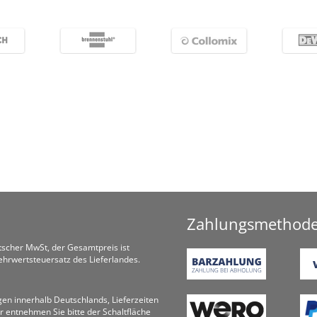
Zahlungsmethod
utscher MwSt, der Gesamtpreis ist
hrwertsteuersatz des Lieferlandes.
ungen innerhalb Deutschlands, Lieferzeiten
r entnehmen Sie bitte der Schaltfläche