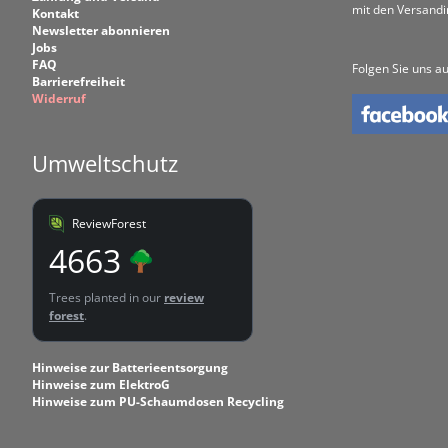
mit den Versand
Kontakt
Newsletter abonnieren
Jobs
FAQ
Folgen Sie uns au
Barrierefreiheit
Widerruf
Umweltschutz
ReviewForest
4663
Trees planted in our
review
forest
.
Hinweise zur Batterieentsorgung
Hinweise zum ElektroG
Hinweise zum PU-Schaumdosen Recycling