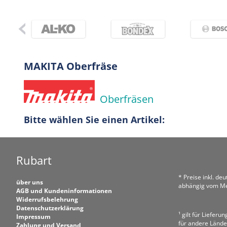
MAKITA Oberfräse
Oberfräsen
Bitte wählen Sie einen Artikel:
Rubart
* Preise inkl. de
über uns
abhängig vom Me
AGB und Kundeninformationen
Widerrufsbelehrung
Datenschutzerklärung
¹ gilt für Liefer
Impressum
für andere Lände
Zahlung und Versand