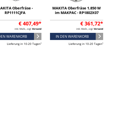
AKITA Oberfräse -
MAKITA Oberfräse 1.850 W
RP1111CJFA
im MAKPAC - RP1802X07
€ 407,49*
€ 361,72*
inkl. MwSt., zzgl.
Versand
inkl. MwSt., zzgl.
Versand
 DEN WARENKORB
IN DEN WARENKORB
Lieferung in 10-20 Tagen¹
Lieferung in 10-20 Tagen¹