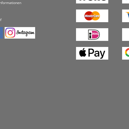
informationen
f