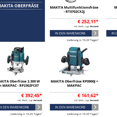
AKITA OBERFRÄSE
MAKITA Multifunktionsfräse
M
- RT0702CX2J
€ 252,11*
inkl. MwSt., zzgl.
Versand
IN DEN WARENKORB
IN
Lieferung in 10-20 Tagen¹
KITA Oberfräse 2.300 W
MAKITA Oberfräse RP0900J +
m MAKPAC - RP2302FC07
MAKPAC
€ 392,45*
€ 161,62*
inkl. MwSt., zzgl.
Versand
inkl. MwSt., zzgl.
Versand
IN DEN WARENKORB
IN DEN WARENKORB
Lieferung in 10-20 Tagen¹
Lieferung in 10-20 Tagen¹