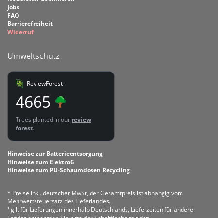
Jobs
FAQ
Barrierefreiheit
Widerruf
Umweltschutz
ReviewForest
4665
Trees planted in our
review
forest
.
Hinweise zur Batterieentsorgung
Hinweise zum ElektroG
Hinweise zum PU-Schaumdosen Recycling
* Preise inkl. deutscher MwSt, der Gesamtpreis ist abhängig vom
Mehrwertsteuersatz des Lieferlandes.
¹ gilt für Lieferungen innerhalb Deutschlands, Lieferzeiten für andere
Länder entnehmen Sie bitte der Schaltfläche mit den