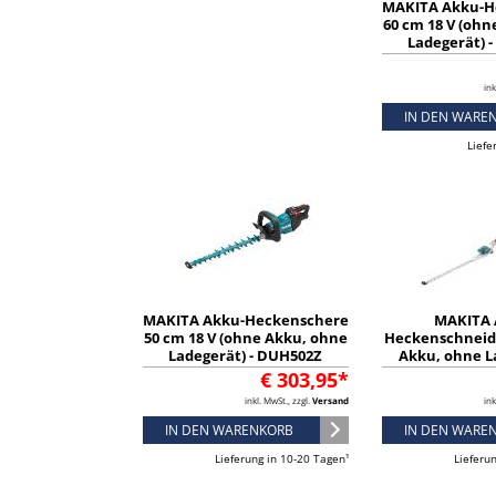
MAKITA Akku-H
60 cm 18 V (oh
Ladegerät) 
ink
IN DEN WARE
Liefe
MAKITA Akku-Heckenschere
MAKITA 
50 cm 18 V (ohne Akku, ohne
Heckenschneid
Ladegerät) - DUH502Z
Akku, ohne L
DUN50
€ 303,95*
inkl. MwSt., zzgl.
Versand
ink
IN DEN WARENKORB
IN DEN WARE
Lieferung in 10-20 Tagen¹
Lieferu