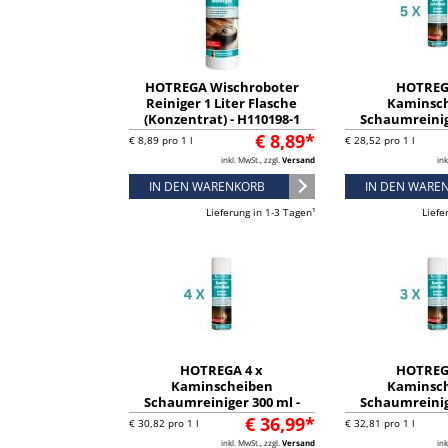
HOTREGA Wischroboter
HOTREG
Reiniger 1 Liter Flasche
Kaminsc
(Konzentrat) - H110198-1
Schaumreinig
H130901-03GF (
€ 8,89*
€ 8,89 pro 1 l
€ 28,52 pro 1 l
inkl. MwSt., zzgl.
Versand
ink
IN DEN WARENKORB
IN DEN WARE
Lieferung in 1-3 Tagen¹
Liefe
HOTREGA 4 x
HOTREG
Kaminscheiben
Kaminsc
Schaumreiniger 300 ml -
Schaumreinig
H130901-03GF (Vorteil-Set)
H130901-03GF (
€ 36,99*
€ 30,82 pro 1 l
€ 32,81 pro 1 l
inkl. MwSt., zzgl.
Versand
ink