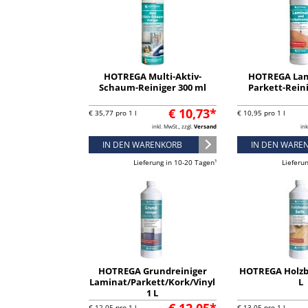
HOTREGA Multi-Aktiv-
HOTREGA Lam
Schaum-Reiniger 300 ml
Parkett-Reini
€ 10,73*
€ 35,77 pro 1 l
€ 10,95 pro 1 l
inkl. MwSt., zzgl.
Versand
ink
IN DEN WARENKORB
IN DEN WARE
Lieferung in 10-20 Tagen¹
Lieferu
HOTREGA Grundreiniger
HOTREGA Holzb
Laminat/Parkett/Kork/Vinyl
L
1 L
€ 12,05 pro 1 l
€ 13,05 pro 1 l