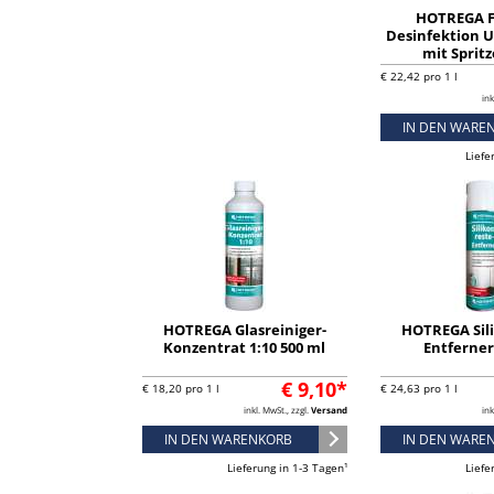
HOTREGA F
Desinfektion 
mit Spritz
€ 22,42 pro 1 l
ink
IN DEN WARE
Liefe
HOTREGA Glasreiniger-
HOTREGA Sil
Konzentrat 1:10 500 ml
Entferner
€ 9,10*
€ 18,20 pro 1 l
€ 24,63 pro 1 l
inkl. MwSt., zzgl.
Versand
ink
IN DEN WARENKORB
IN DEN WARE
Lieferung in 1-3 Tagen¹
Liefe