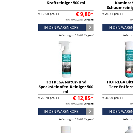
Kraftreiniger 500 ml
Kaminsc
Schaumreinig
H130901-03GF (
€ 9,80*
€ 19,60 pro 1 l
€ 25,71 pro 1 l
inkl. MwSt., zzgl.
Versand
ink
IN DEN WARENKORB
IN DEN WARE
Lieferung in 10-20 Tagen¹
Lieferu
HOTREGA Natur- und
HOTREGA Bit
Specksteinofen-Reiniger 500
Teer-Entfer
ml
€ 12,85*
€ 25,70 pro 1 l
€ 36,60 pro 1 l
inkl. MwSt., zzgl.
Versand
ink
IN DEN WARENKORB
IN DEN WARE
Lieferung in 10-20 Tagen¹
Lieferu