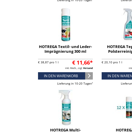
Lieferung in 10-20 Tagen¹
Lieferu
HOTREGA Textil- und Leder-
HOTREGA Tep
Imprägnierung 300 ml
Polsterreini
€ 11,66*
€ 38,87 pro 1 l
€ 20,10 pro 1 l
inkl. MwSt., zzgl.
Versand
ink
IN DEN WARENKORB
IN DEN WARE
Lieferung in 10-20 Tagen¹
Lieferu
HOTREGA Multi-
HOTREGA