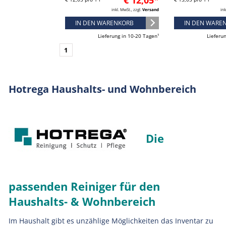
€ 12,05*
inkl. MwSt., zzgl.
Versand
ink
IN DEN WARENKORB
IN DEN WARE
Lieferung in 10-20 Tagen¹
Lieferu
1
Hotrega Haushalts- und Wohnbereich
Die
passenden Reiniger für den
Haushalts- & Wohnbereich
Im Haushalt gibt es unzählige Möglichkeiten das Inventar zu