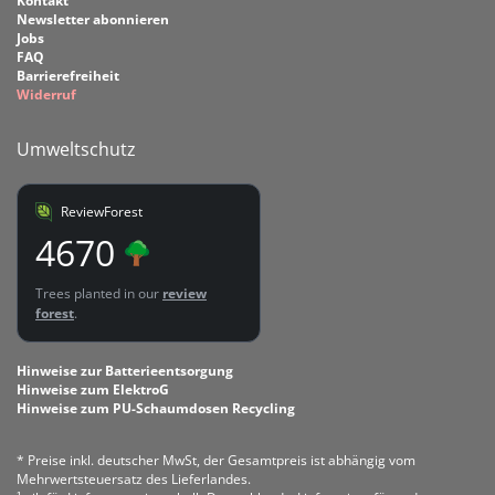
Kontakt
Newsletter abonnieren
Jobs
FAQ
Barrierefreiheit
Widerruf
Umweltschutz
ReviewForest
4670
Trees planted in our
review
forest
.
Hinweise zur Batterieentsorgung
Hinweise zum ElektroG
Hinweise zum PU-Schaumdosen Recycling
* Preise inkl. deutscher MwSt, der Gesamtpreis ist abhängig vom
Mehrwertsteuersatz des Lieferlandes.