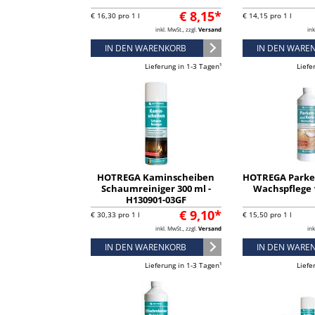
€ 8,15*
€ 16,30 pro 1 l
€ 14,15 pro 1 l
inkl. MwSt., zzgl.
Versand
ink
IN DEN WARENKORB
IN DEN WARE
Lieferung in 1-3 Tagen¹
Liefe
HOTREGA Kaminscheiben
HOTREGA Parket
Schaumreiniger 300 ml -
Wachspflege 
H130901-03GF
€ 9,10*
€ 30,33 pro 1 l
€ 15,50 pro 1 l
inkl. MwSt., zzgl.
Versand
ink
IN DEN WARENKORB
IN DEN WARE
Lieferung in 1-3 Tagen¹
Liefe