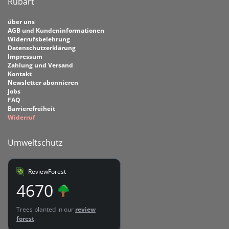
Rubart
über uns
AGB und Kundeninformationen
Widerrufsbelehrung
Datenschutzerklärung
Impressum
Zahlung und Versand
Kontakt
Newsletter abonnieren
Jobs
FAQ
Barrierefreiheit
Widerruf
Umweltschutz
ReviewForest
4670
Trees planted in our
review
forest
.