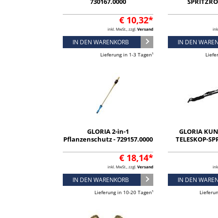
730167.0000
SPRITZRO
€ 10,32*
inkl. MwSt., zzgl.
Versand
ink
IN DEN WARENKORB
IN DEN WARE
Lieferung in 1-3 Tagen¹
Liefe
GLORIA 2-in-1
GLORIA KUN
Pflanzenschutz - 729157.0000
TELESKOP-S
€ 18,14*
inkl. MwSt., zzgl.
Versand
ink
IN DEN WARENKORB
IN DEN WARE
Lieferung in 10-20 Tagen¹
Lieferu