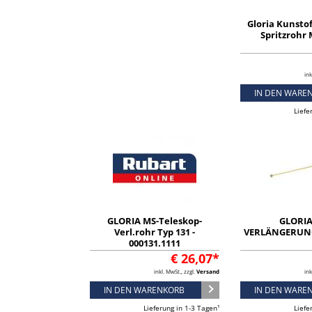
Gloria Kunstof
Spritzrohr
ink
IN DEN WARE
Liefe
GLORIA MS-Teleskop-
GLORIA
Verl.rohr Typ 131 -
VERLÄNGERUN
000131.1111
€ 26,07*
inkl. MwSt., zzgl.
Versand
ink
IN DEN WARENKORB
IN DEN WARE
Lieferung in 1-3 Tagen¹
Liefe