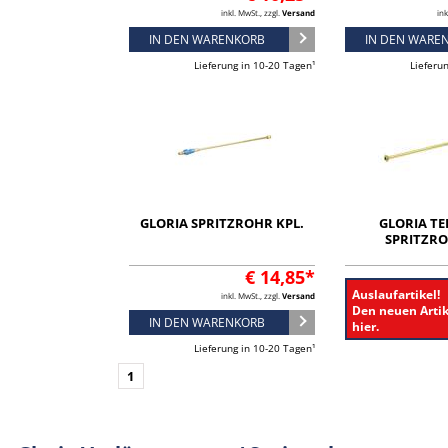
inkl. MwSt., zzgl.
Versand
ink
IN DEN WARENKORB
IN DEN WARE
Lieferung in 10-20 Tagen¹
Lieferu
GLORIA SPRITZROHR KPL.
GLORIA TE
SPRITZRO
€ 14,85*
Auslaufartikel!
inkl. MwSt., zzgl.
Versand
Den neuen Artik
IN DEN WARENKORB
hier.
Lieferung in 10-20 Tagen¹
1