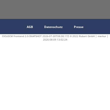
AGB
Datenschutz
Presse
OXS-DCM Frontend 2.0-SNAPSHOT 2026-07-30T08:08:17Z © 2022 Rubart GmbH | merkur |
2026-08-09 13:02:24