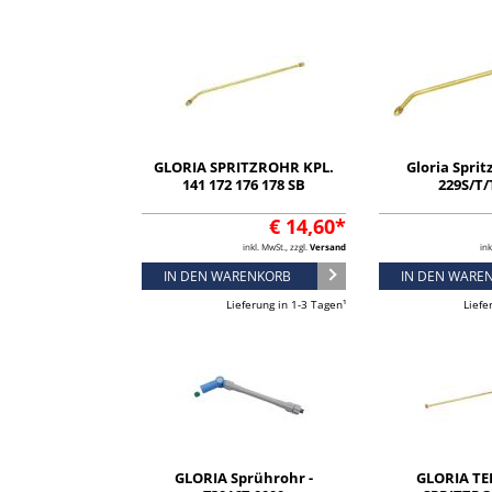
GLORIA SPRITZROHR KPL.
Gloria Sprit
141 172 176 178 SB
229S/T/
€ 14,60*
inkl. MwSt., zzgl.
Versand
ink
IN DEN WARENKORB
IN DEN WARE
Lieferung in 1-3 Tagen¹
Liefe
GLORIA Sprührohr -
GLORIA TE