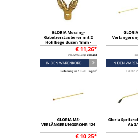
GLORIA Messing-
GLORIA
Gabelzerstäuberer mit 2
Verlängerun
Hohlkegeldüsen 1mm -
724480.0000
€ 11,26*
inkl. MwSt., zzgl.
Versand
ink
IN DEN WARENKORB
IN DEN WARE
Lieferung in 10-20 Tagen¹
Lieferu
GLORIA MS-
Gloria Spritzr
VERLÄNGERUNGSROHR 124
Ab 3/
€ 10,25*