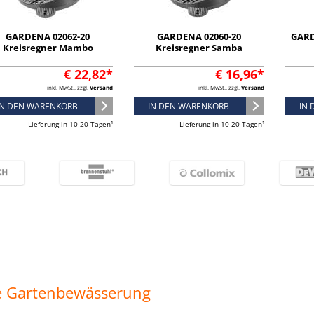
GARDENA 02062-20
GARDENA 02060-20
GARD
Kreisregner Mambo
Kreisregner Samba
€ 22,82*
€ 16,96*
inkl. MwSt., zzgl.
Versand
inkl. MwSt., zzgl.
Versand
IN DEN WARENKORB
IN DEN WARENKORB
IN
Lieferung in 10-20 Tagen¹
Lieferung in 10-20 Tagen¹
e Gartenbewässerung