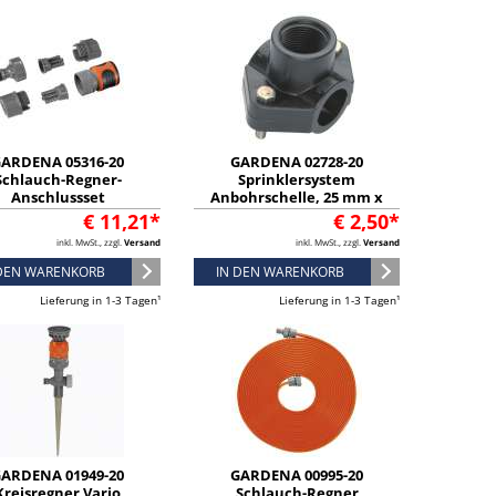
ARDENA 05316-20
GARDENA 02728-20
Schlauch-Regner-
Sprinklersystem
Anschlussset
Anbohrschelle, 25 mm x
3/4"-Innengewinde
€ 11,21*
€ 2,50*
inkl. MwSt., zzgl.
Versand
inkl. MwSt., zzgl.
Versand
 DEN WARENKORB
IN DEN WARENKORB
Lieferung in 1-3 Tagen¹
Lieferung in 1-3 Tagen¹
ARDENA 01949-20
GARDENA 00995-20
Kreisregner Vario
Schlauch-Regner