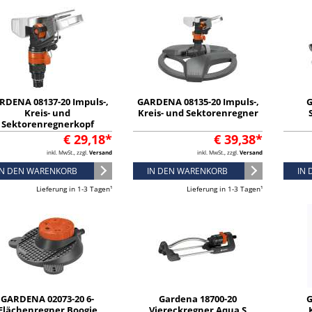
RDENA 08137-20 Impuls-,
GARDENA 08135-20 Impuls-,
G
Kreis- und
Kreis- und Sektorenregner
Sektorenregnerkopf
€ 29,18*
€ 39,38*
inkl. MwSt., zzgl.
Versand
inkl. MwSt., zzgl.
Versand
IN DEN WARENKORB
IN DEN WARENKORB
IN
Lieferung in 1-3 Tagen¹
Lieferung in 1-3 Tagen¹
GARDENA 02073-20 6-
Gardena 18700-20
G
Flächenregner Boogie
Viereckregner Aqua S