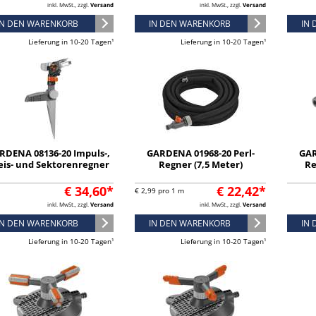
inkl. MwSt., zzgl.
Versand
inkl. MwSt., zzgl.
Versand
IN DEN WARENKORB
IN DEN WARENKORB
IN
Lieferung in 10-20 Tagen¹
Lieferung in 10-20 Tagen¹
RDENA 08136-20 Impuls-,
GARDENA 01968-20 Perl-
GAR
eis- und Sektorenregner
Regner (7,5 Meter)
Re
€ 34,60*
€ 22,42*
€ 2,99 pro 1 m
inkl. MwSt., zzgl.
Versand
inkl. MwSt., zzgl.
Versand
IN DEN WARENKORB
IN DEN WARENKORB
IN
Lieferung in 10-20 Tagen¹
Lieferung in 10-20 Tagen¹