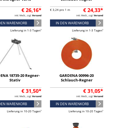
€ 26,16*
€ 24,33*
€ 3,24 pro 1 m
inkl. MwSt., zzgl.
Versand
inkl. MwSt., zzgl.
Versand
 DEN WARENKORB
IN DEN WARENKORB
Lieferung in 1-3 Tagen¹
Lieferung in 1-3 Tagen¹
ENA 18735-20 Regner-
GARDENA 00996-20
Stativ
Schlauch-Regner
€ 31,50*
€ 31,05*
inkl. MwSt., zzgl.
Versand
inkl. MwSt., zzgl.
Versand
 DEN WARENKORB
IN DEN WARENKORB
Lieferung in 10-20 Tagen¹
Lieferung in 10-20 Tagen¹