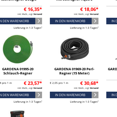
€ 16,35*
€ 18,06*
inkl. MwSt., zzgl.
Versand
inkl. MwSt., zzgl.
Versand
IN DEN WARENKORB
IN DEN WARENKORB
IN
Lieferung in 1-3 Tagen¹
Lieferung in 1-3 Tagen¹
GARDENA 01995-20
GARDENA 01969-20 Perl-
GARD
Schlauch-Regner
Regner (15 Meter)
€ 23,57*
€ 30,68*
4 pro 1 m
€ 2,05 pro 1 m
inkl. MwSt., zzgl.
Versand
inkl. MwSt., zzgl.
Versand
IN DEN WARENKORB
IN DEN WARENKORB
IN
Lieferung in 1-3 Tagen¹
Lieferung in 1-3 Tagen¹