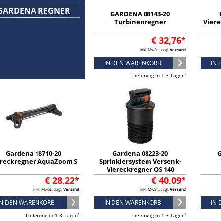
GARDENA REGNER
GARDENA 08143-20
Turbinenregner
Vier
€ 32,76*
inkl. MwSt., zzgl.
Versand
IN DEN WARENKORB
IN
Lieferung in 1-3 Tagen¹
Gardena 18710-20
Gardena 08223-20
G
ereckregner AquaZoom S
Sprinklersystem Versenk-
Viereckregner OS 140
€ 28,22*
€ 40,09*
inkl. MwSt., zzgl.
Versand
inkl. MwSt., zzgl.
Versand
IN DEN WARENKORB
IN DEN WARENKORB
IN
Lieferung in 1-3 Tagen¹
Lieferung in 1-3 Tagen¹