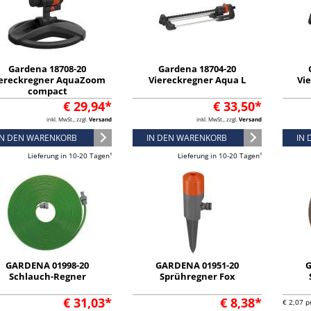
Gardena 18708-20
Gardena 18704-20
ereckregner AquaZoom
Viereckregner Aqua L
Vi
compact
€ 29,94*
€ 33,50*
inkl. MwSt., zzgl.
Versand
inkl. MwSt., zzgl.
Versand
IN DEN WARENKORB
IN DEN WARENKORB
IN
Lieferung in 10-20 Tagen¹
Lieferung in 10-20 Tagen¹
GARDENA 01998-20
GARDENA 01951-20
G
Schlauch-Regner
Sprühregner Fox
€ 31,03*
€ 8,38*
€ 2,07 p