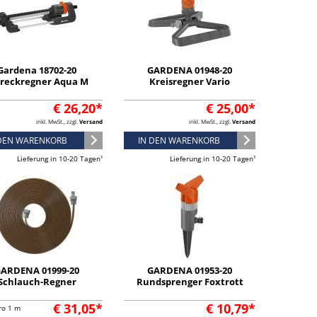
Gardena 18702-20
GARDENA 01948-20
ereckregner Aqua M
Kreisregner Vario
€ 26,20*
€ 25,00*
inkl. MwSt., zzgl.
Versand
inkl. MwSt., zzgl.
Versand
 DEN WARENKORB
IN DEN WARENKORB
Lieferung in 10-20 Tagen¹
Lieferung in 10-20 Tagen¹
ARDENA 01999-20
GARDENA 01953-20
Schlauch-Regner
Rundsprenger Foxtrott
€ 31,05*
€ 10,79*
ro 1 m