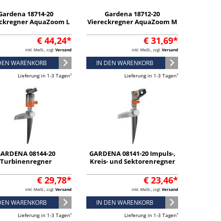
Gardena 18714-20
Gardena 18712-20
eckregner AquaZoom L
Viereckregner AquaZoom M
€ 44,24*
€ 31,69*
inkl. MwSt., zzgl.
Versand
inkl. MwSt., zzgl.
Versand
 DEN WARENKORB
IN DEN WARENKORB
Lieferung in 1-3 Tagen¹
Lieferung in 1-3 Tagen¹
ARDENA 08144-20
GARDENA 08141-20 Impuls-,
Turbinenregner
Kreis- und Sektorenregner
€ 29,78*
€ 23,46*
inkl. MwSt., zzgl.
Versand
inkl. MwSt., zzgl.
Versand
 DEN WARENKORB
IN DEN WARENKORB
Lieferung in 1-3 Tagen¹
Lieferung in 1-3 Tagen¹