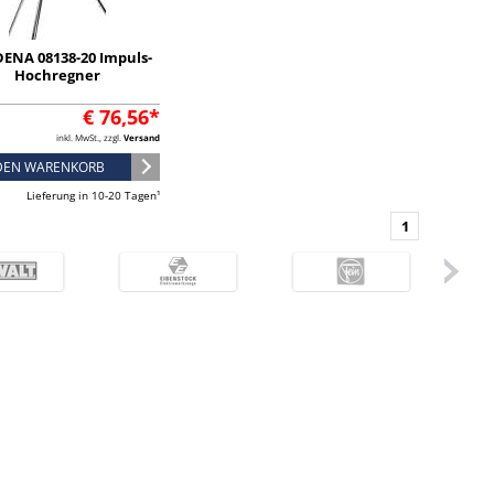
ENA 08138-20 Impuls-
Hochregner
€ 76,56*
inkl. MwSt., zzgl.
Versand
 DEN WARENKORB
Lieferung in 10-20 Tagen¹
1