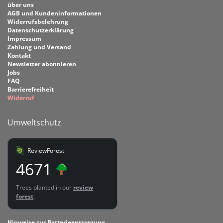
über uns
AGB und Kundeninformationen
Widerrufsbelehrung
Datenschutzerklärung
Impressum
Zahlung und Versand
Kontakt
Newsletter abonnieren
Jobs
FAQ
Barrierefreiheit
Widerruf
Umweltschutz
ReviewForest
4671
Trees planted in our
review
forest
.
Hinweise zur Batterieentsorgung