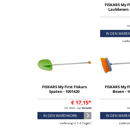
FISKARS My Fi
Laubbesen 
ink
IN DEN WARE
Liefe
FISKARS My First Fiskars
FISKARS My Fi
Spaten - 1001420
Besen - 1
€ 17,15*
inkl. MwSt., zzgl.
Versand
ink
IN DEN WARENKORB
IN DEN WARE
Lieferung in 1-3 Tagen¹
Lieferu