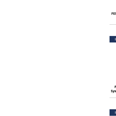
FE
Sys