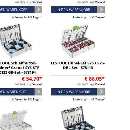
inkl. MwSt., zzgl.
Versand
inkl. MwSt., zzgl.
Versand
 DEN WARENKORB
IN DEN WARENKORB
Lieferung in 1-3 Tagen¹
Lieferung in 1-3 Tagen¹
TOOL Schleifmittel-
FESTOOL Dübel-Set SYS3 S 76-
ainer³ Granat SYS-STF
DBL-Set - 578113
X133 GR-Set - 578194
€ 54,70*
€ 86,05*
inkl. MwSt., zzgl.
Versand
inkl. MwSt., zzgl.
Versand
 DEN WARENKORB
IN DEN WARENKORB
Lieferung in 1-3 Tagen¹
Lieferung in 1-3 Tagen¹