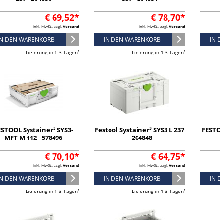
€ 69,52*
€ 78,70*
inkl. MwSt., zzgl.
Versand
inkl. MwSt., zzgl.
Versand
IN DEN WARENKORB
IN DEN WARENKORB
IN
Lieferung in 1-3 Tagen¹
Lieferung in 1-3 Tagen¹
ESTOOL Systainer³ SYS3-
Festool Systainer³ SYS3 L 237
FESTO
MFT M 112 - 578496
– 204848
€ 70,10*
€ 64,75*
inkl. MwSt., zzgl.
Versand
inkl. MwSt., zzgl.
Versand
IN DEN WARENKORB
IN DEN WARENKORB
IN
Lieferung in 1-3 Tagen¹
Lieferung in 1-3 Tagen¹