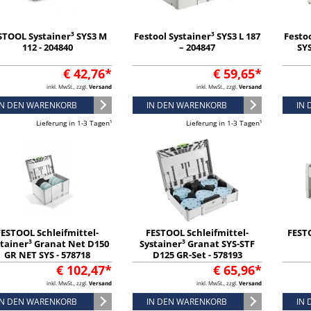
STOOL Systainer³ SYS3 M
Festool Systainer³ SYS3 L 187
Festoo
112 - 204840
– 204847
SYS
€ 42,76*
€ 59,65*
inkl. MwSt., zzgl.
Versand
inkl. MwSt., zzgl.
Versand
IN DEN WARENKORB
IN DEN WARENKORB
IN
Lieferung in 1-3 Tagen¹
Lieferung in 1-3 Tagen¹
FESTOOL Schleifmittel-
FESTOOL Schleifmittel-
FEST
tainer³ Granat Net D150
Systainer³ Granat SYS-STF
GR NET SYS - 578718
D125 GR-Set - 578193
€ 102,47*
€ 65,96*
inkl. MwSt., zzgl.
Versand
inkl. MwSt., zzgl.
Versand
IN DEN WARENKORB
IN DEN WARENKORB
IN