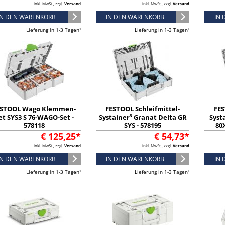
inkl. MwSt., zzgl.
Versand
inkl. MwSt., zzgl.
Versand
IN DEN WARENKORB
IN DEN WARENKORB
IN
Lieferung in 1-3 Tagen¹
Lieferung in 1-3 Tagen¹
ESTOOL Wago Klemmen-
FESTOOL Schleifmittel-
FES
et SYS3 S 76-WAGO-Set -
Systainer³ Granat Delta GR
Syst
578118
SYS - 578195
80
€ 125,25*
€ 54,73*
inkl. MwSt., zzgl.
Versand
inkl. MwSt., zzgl.
Versand
IN DEN WARENKORB
IN DEN WARENKORB
IN
Lieferung in 1-3 Tagen¹
Lieferung in 1-3 Tagen¹