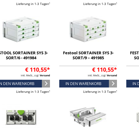
Lieferung in 1-3 Tagen¹
Lieferung in 1-3 Tagen¹
STOOL SORTAINER SYS 3-
Festool SORTAINER SYS 3-
FEST
SORT/6 - 491984
SORT/9 – 491985
SO
€ 110,55*
€ 110,55*
inkl. MwSt., zzgl.
Versand
inkl. MwSt., zzgl.
Versand
IN DEN WARENKORB
IN DEN WARENKORB
IN
Lieferung in 1-3 Tagen¹
Lieferung in 1-3 Tagen¹