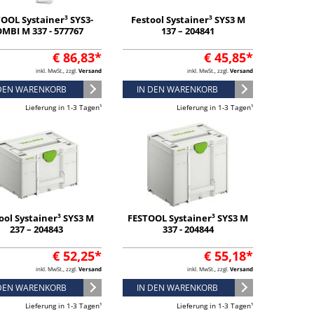
OOL Systainer³ SYS3-
Festool Systainer³ SYS3 M
MBI M 337 - 577767
137 – 204841
€ 86,83*
€ 45,85*
inkl. MwSt., zzgl.
Versand
inkl. MwSt., zzgl.
Versand
 DEN WARENKORB
IN DEN WARENKORB
Lieferung in 1-3 Tagen¹
Lieferung in 1-3 Tagen¹
ool Systainer³ SYS3 M
FESTOOL Systainer³ SYS3 M
237 – 204843
337 - 204844
€ 52,25*
€ 55,18*
inkl. MwSt., zzgl.
Versand
inkl. MwSt., zzgl.
Versand
 DEN WARENKORB
IN DEN WARENKORB
Lieferung in 1-3 Tagen¹
Lieferung in 1-3 Tagen¹