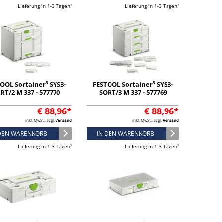
Lieferung in 1-3 Tagen¹
Lieferung in 1-3 Tagen¹
OOL Sortainer³ SYS3-
FESTOOL Sortainer³ SYS3-
RT/2 M 337 - 577770
SORT/3 M 337 - 577769
€ 88,96*
€ 88,96*
inkl. MwSt., zzgl.
Versand
inkl. MwSt., zzgl.
Versand
 DEN WARENKORB
IN DEN WARENKORB
Lieferung in 1-3 Tagen¹
Lieferung in 1-3 Tagen¹