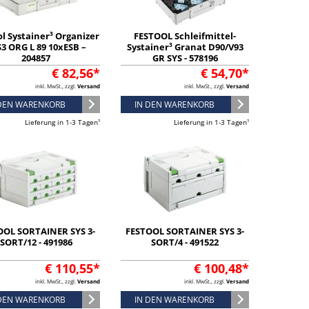
l Systainer³ Organizer
FESTOOL Schleifmittel-
3 ORG L 89 10xESB –
Systainer³ Granat D90/V93
204857
GR SYS - 578196
€ 82,56*
€ 54,70*
inkl. MwSt., zzgl.
Versand
inkl. MwSt., zzgl.
Versand
 DEN WARENKORB
IN DEN WARENKORB
Lieferung in 1-3 Tagen¹
Lieferung in 1-3 Tagen¹
OOL SORTAINER SYS 3-
FESTOOL SORTAINER SYS 3-
SORT/12 - 491986
SORT/4 - 491522
€ 110,55*
€ 100,48*
inkl. MwSt., zzgl.
Versand
inkl. MwSt., zzgl.
Versand
 DEN WARENKORB
IN DEN WARENKORB