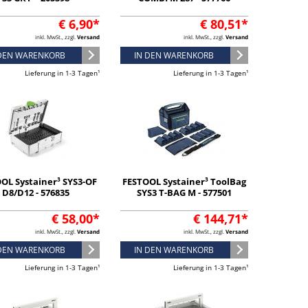
€ 6,90*
€ 80,51*
inkl. MwSt., zzgl.
Versand
inkl. MwSt., zzgl.
Versand
 DEN WARENKORB
IN DEN WARENKORB
Lieferung in 1-3 Tagen¹
Lieferung in 1-3 Tagen¹
OL Systainer³ SYS3-OF
FESTOOL Systainer³ ToolBag
D8/D12 - 576835
SYS3 T-BAG M - 577501
€ 58,00*
€ 144,71*
inkl. MwSt., zzgl.
Versand
inkl. MwSt., zzgl.
Versand
 DEN WARENKORB
IN DEN WARENKORB
Lieferung in 1-3 Tagen¹
Lieferung in 1-3 Tagen¹