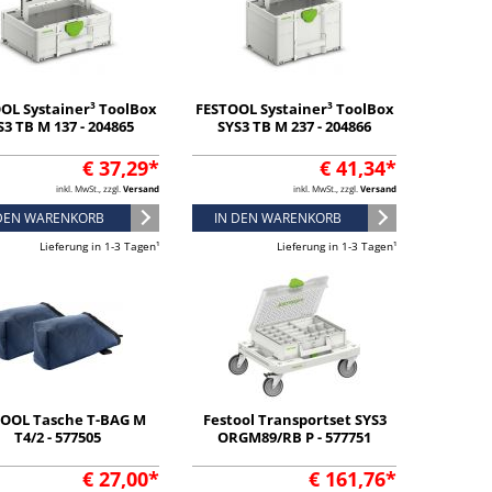
OL Systainer³ ToolBox
FESTOOL Systainer³ ToolBox
S3 TB M 137 - 204865
SYS3 TB M 237 - 204866
€ 37,29*
€ 41,34*
inkl. MwSt., zzgl.
Versand
inkl. MwSt., zzgl.
Versand
 DEN WARENKORB
IN DEN WARENKORB
Lieferung in 1-3 Tagen¹
Lieferung in 1-3 Tagen¹
TOOL Tasche T-BAG M
Festool Transportset SYS3
T4/2 - 577505
ORGM89/RB P - 577751
€ 27,00*
€ 161,76*