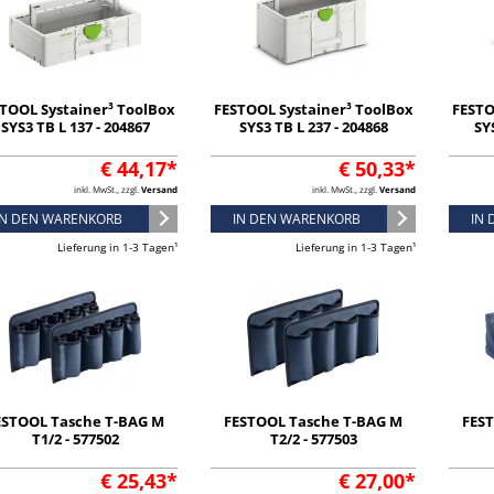
TOOL Systainer³ ToolBox
FESTOOL Systainer³ ToolBox
FESTO
SYS3 TB L 137 - 204867
SYS3 TB L 237 - 204868
SY
€ 44,17*
€ 50,33*
inkl. MwSt., zzgl.
Versand
inkl. MwSt., zzgl.
Versand
IN DEN WARENKORB
IN DEN WARENKORB
IN
Lieferung in 1-3 Tagen¹
Lieferung in 1-3 Tagen¹
ESTOOL Tasche T-BAG M
FESTOOL Tasche T-BAG M
FES
T1/2 - 577502
T2/2 - 577503
€ 25,43*
€ 27,00*