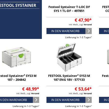
ESTOOL SYSTAINER
Festool Systainer T-LOC DF
FEST
SYS 1 TL-DF – 497851
CO
€ 47,90*
inkl. MwSt., zzgl.
Versand
IN DEN WARENKORB
IN
Lieferung in 1-3 Tagen¹
stool Systainer³ SYS3 M
FESTOOL Systainer³ SYS3 M
Fest
187 – 204842
187 ENG 18V - 577133
€ 48,99*
€ 53,64*
inkl. MwSt., zzgl.
Versand
inkl. MwSt., zzgl.
Versand
IN DEN WARENKORB
IN DEN WARENKORB
IN
Lieferung in 1-3 Tagen¹
Lieferung in 1-3 Tagen¹