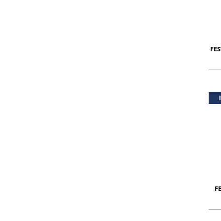
FES
F