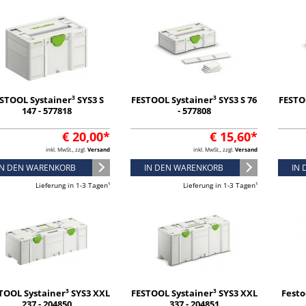
STOOL Systainer³ SYS3 S
FESTOOL Systainer³ SYS3 S 76
FESTOO
147 - 577818
- 577808
€ 20,00*
€ 15,60*
inkl. MwSt., zzgl.
Versand
inkl. MwSt., zzgl.
Versand
IN DEN WARENKORB
IN DEN WARENKORB
IN
Lieferung in 1-3 Tagen¹
Lieferung in 1-3 Tagen¹
TOOL Systainer³ SYS3 XXL
FESTOOL Systainer³ SYS3 XXL
Festo
237 - 204850
337 - 204851