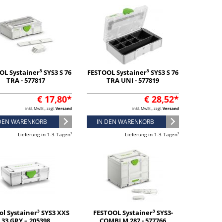
L Systainer³ SYS3 S 76
FESTOOL Systainer³ SYS3 S 76
TRA - 577817
TRA UNI - 577819
€ 17,80*
€ 28,52*
inkl. MwSt., zzgl.
Versand
inkl. MwSt., zzgl.
Versand
 DEN WARENKORB
IN DEN WARENKORB
Lieferung in 1-3 Tagen¹
Lieferung in 1-3 Tagen¹
ol Systainer³ SYS3 XXS
FESTOOL Systainer³ SYS3-
33 GRY – 205398
COMBI M 287 - 577766