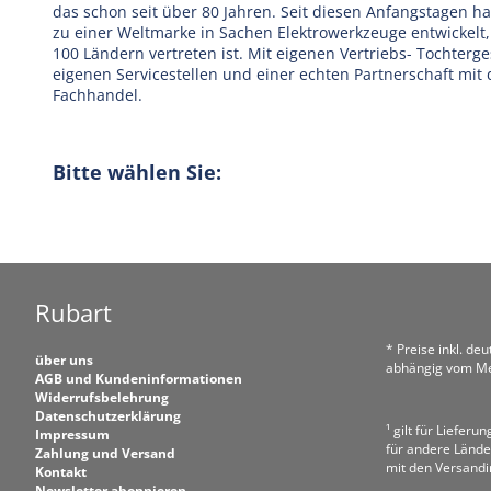
das schon seit über 80 Jahren. Seit diesen Anfangstagen h
zu einer Weltmarke in Sachen Elektrowerkzeuge entwickelt,
100 Ländern vertreten ist. Mit eigenen Vertriebs- Tochterge
eigenen Servicestellen und einer echten Partnerschaft mit
Fachhandel.
Bitte wählen Sie:
Rubart
* Preise inkl. de
über uns
abhängig vom Me
AGB und Kundeninformationen
Widerrufsbelehrung
Datenschutzerklärung
¹ gilt für Liefer
Impressum
für andere Lände
Zahlung und Versand
mit den Versand
Kontakt
Newsletter abonnieren