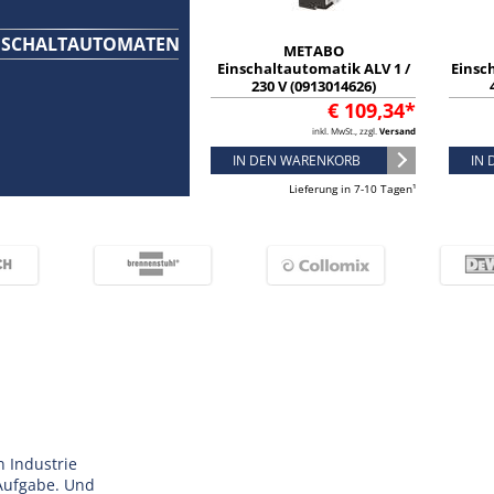
NSCHALTAUTOMATEN
METABO
Einschaltautomatik ALV 1 /
Einsc
230 V (0913014626)
€ 109,34*
inkl. MwSt., zzgl.
Versand
IN DEN WARENKORB
IN
Lieferung in 7-10 Tagen¹
 Industrie
Aufgabe. Und