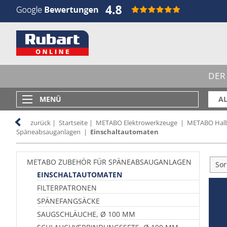
DER
MENÜ
AL
zurück
|
Startseite
|
METABO Elektrowerkzeuge
|
METABO Halb
Späneabsauganlagen
|
Einschaltautomaten
METABO ZUBEHÖR FÜR SPÄNEABSAUGANLAGEN
Sor
EINSCHALTAUTOMATEN
FILTERPATRONEN
SPÄNEFANGSÄCKE
SAUGSCHLÄUCHE, Ø 100 MM