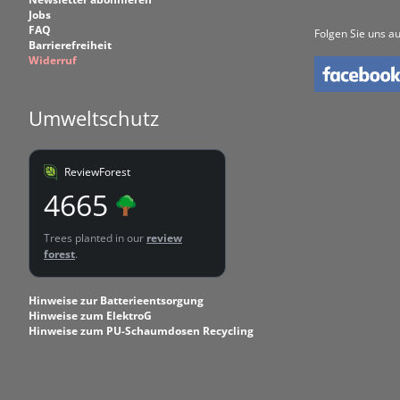
Jobs
FAQ
Folgen Sie uns au
Barrierefreiheit
Widerruf
Umweltschutz
ReviewForest
4665
Trees planted in our
review
forest
.
Hinweise zur Batterieentsorgung
Hinweise zum ElektroG
Hinweise zum PU-Schaumdosen Recycling