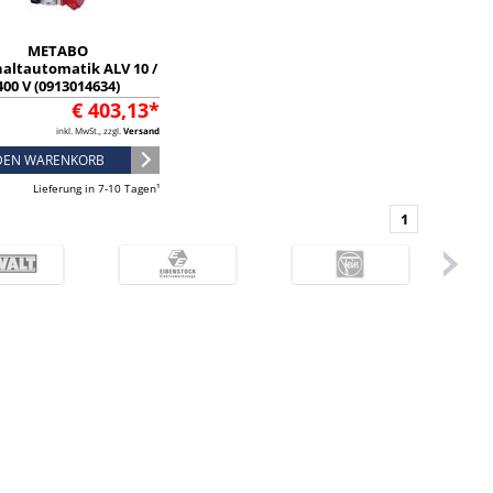
METABO
haltautomatik ALV 10 /
400 V (0913014634)
€ 403,13*
inkl. MwSt., zzgl.
Versand
 DEN WARENKORB
Lieferung in 7-10 Tagen¹
1