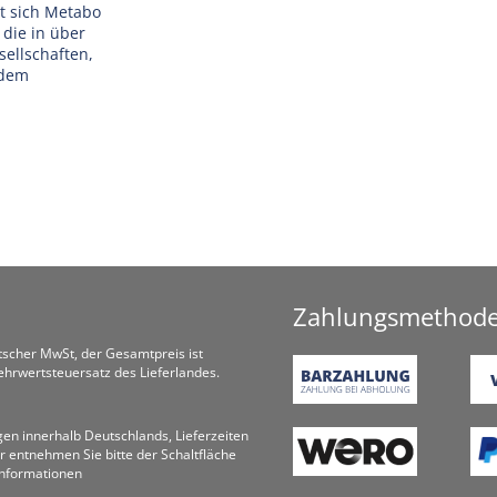
at sich Metabo
 die in über
sellschaften,
 dem
Zahlungsmethod
utscher MwSt, der Gesamtpreis ist
hrwertsteuersatz des Lieferlandes.
ungen innerhalb Deutschlands, Lieferzeiten
r entnehmen Sie bitte der Schaltfläche
informationen