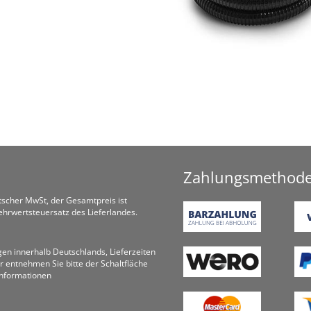
Zahlungsmethod
utscher MwSt, der Gesamtpreis ist
hrwertsteuersatz des Lieferlandes.
ungen innerhalb Deutschlands, Lieferzeiten
r entnehmen Sie bitte der Schaltfläche
informationen