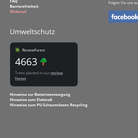
FAQ
Folgen Sie uns au
Barrierefreiheit
Widerruf
Umweltschutz
ReviewForest
4663
Trees planted in our
review
forest
.
Hinweise zur Batterieentsorgung
Hinweise zum ElektroG
Hinweise zum PU-Schaumdosen Recycling