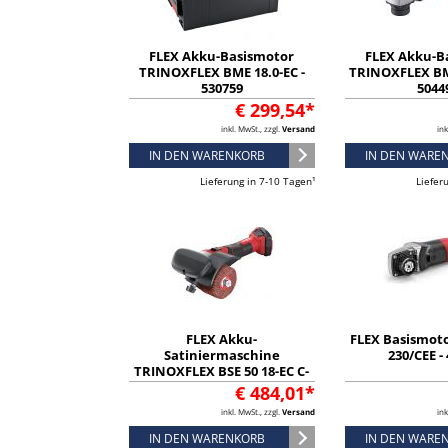
FLEX Akku-Basismotor
FLEX Akku-B
TRINOXFLEX BME 18.0-EC -
TRINOXFLEX BME
530759
5044
€ 299,54*
inkl. MwSt., zzgl.
Versand
ink
IN DEN WARENKORB
IN DEN WARE
Lieferung in 7-10 Tagen¹
Liefer
FLEX Akku-
FLEX Basismoto
Satiniermaschine
230/CEE -
TRINOXFLEX BSE 50 18-EC C-
Set - 532119
€ 484,01*
inkl. MwSt., zzgl.
Versand
ink
IN DEN WARENKORB
IN DEN WARE