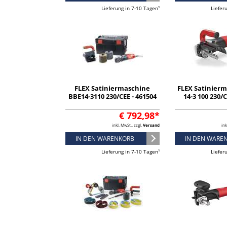
Lieferung in 7-10 Tagen¹
Liefer
FLEX Satiniermaschine
FLEX Satinier
BBE14-3110 230/CEE - 461504
14-3 100 230/C
€ 792,98*
inkl. MwSt., zzgl.
Versand
ink
IN DEN WARENKORB
IN DEN WARE
Lieferung in 7-10 Tagen¹
Liefer