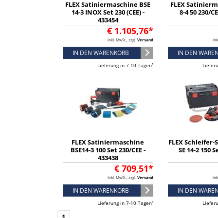
FLEX Satiniermaschine BSE
FLEX Satinier
14-3 INOX Set 230 (CEE) -
8-4 50 230/CE
433454
€ 1.105,76*
inkl. MwSt., zzgl.
Versand
ink
IN DEN WARENKORB
IN DEN WARE
Lieferung in 7-10 Tagen¹
Liefer
FLEX Satiniermaschine
FLEX Schleifer-
BSE14-3 100 Set 230/CEE -
SE 14-2 150 S
433438
€ 709,51*
inkl. MwSt., zzgl.
Versand
ink
IN DEN WARENKORB
IN DEN WARE
Lieferung in 7-10 Tagen¹
Liefer
1