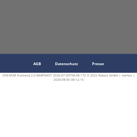
AGB
Datenschutz
Presse
OXS-DCM Frontend 2.0-SNAPSHOT 2026-07-30T08:08:17Z © 2022 Rubart GmbH | merkur |
2026-08-06 08:12:15