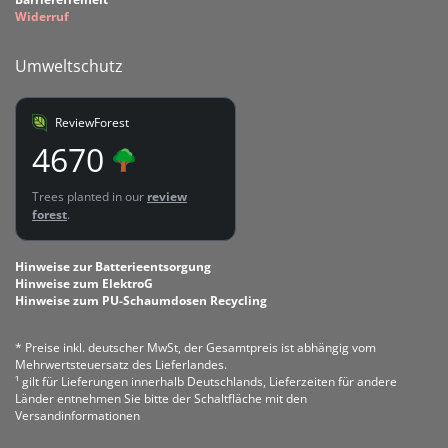
Widerruf
Umweltschutz
ReviewForest
4670
Trees planted in our
review
forest
.
Hinweise zur Batterieentsorgung
Hinweise zum ElektroG
Hinweise zum PU-Schaumdosen Recycling
* Preise inkl. deutscher MwSt, der Gesamtpreis ist abhängig vom
Mehrwertsteuersatz des Lieferlandes.
¹ gilt für Lieferungen innerhalb Deutschlands, Lieferzeiten für andere
Länder entnehmen Sie bitte der Schaltfläche mit den
Versandinformationen