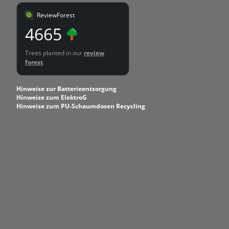
ReviewForest
4665
Trees planted in our
review
forest
.
Hinweise zur Batterieentsorgung
Hinweise zum ElektroG
Hinweise zum PU-Schaumdosen Recycling