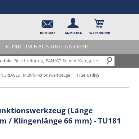
KONTAKT
ANMELDEN
WARENKORB
- RUND UM HAUS UND GARTEN!
NORDWEST Multifunktionswerkzeuge
|
True Utility
ifunktionswerkzeug (Länge
m / Klingenlänge 66 mm) - TU181