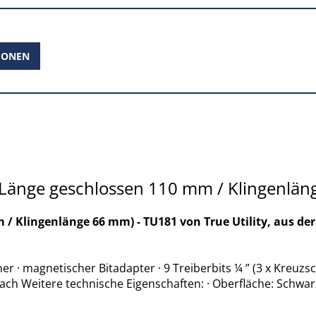
IONEN
 (Länge geschlossen 110 mm / Klingenlä
 Klingenlänge 66 mm) - TU181 von True Utility, aus der
ner · magnetischer Bitadapter · 9 Treiberbits ¼ ” (3 x Kreuzs
h Weitere technische Eigenschaften: · Oberfläche: Schwarz-Ed