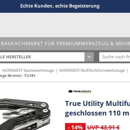
Echte Kunden, echte Begeisterung
 BAUFACHMARKT FÜR PREMIUMWERKZEUG & MEHR 
LE HERSTELLER
|
NORDWEST Spezialwerkzeuge
|
NORDWEST Multifunktionswerkzeuge
|
nge 66 mm) - TU181
True Utility Mult
geschlossen 110 m
- 14%
UVP 43,91 €