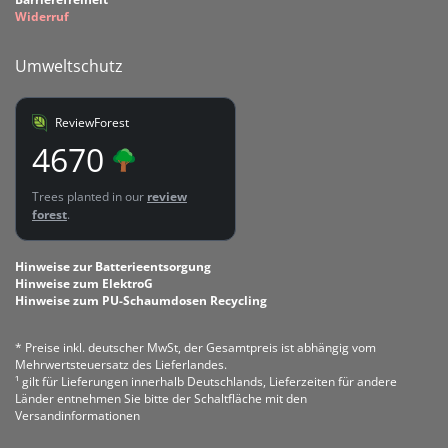
Widerruf
Umweltschutz
ReviewForest
4670
Trees planted in our
review
forest
.
Hinweise zur Batterieentsorgung
Hinweise zum ElektroG
Hinweise zum PU-Schaumdosen Recycling
* Preise inkl. deutscher MwSt, der Gesamtpreis ist abhängig vom
Mehrwertsteuersatz des Lieferlandes.
¹ gilt für Lieferungen innerhalb Deutschlands, Lieferzeiten für andere
Länder entnehmen Sie bitte der Schaltfläche mit den
Versandinformationen