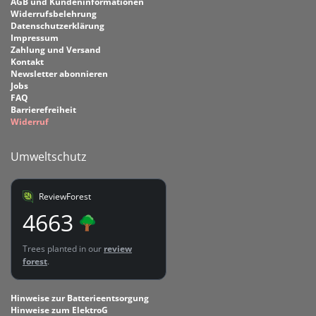
AGB und Kundeninformationen
Widerrufsbelehrung
Datenschutzerklärung
Impressum
Zahlung und Versand
Kontakt
Newsletter abonnieren
Jobs
FAQ
Barrierefreiheit
Widerruf
Umweltschutz
ReviewForest
4663
Trees planted in our
review
forest
.
Hinweise zur Batterieentsorgung
Hinweise zum ElektroG