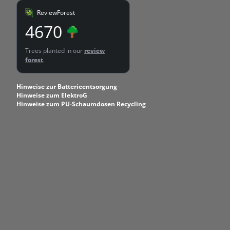
ReviewForest
4670
Trees planted in our
review
forest
.
Hinweise zur Batterieentsorgung
Hinweise zum ElektroG
Hinweise zum PU-Schaumdosen Recycling