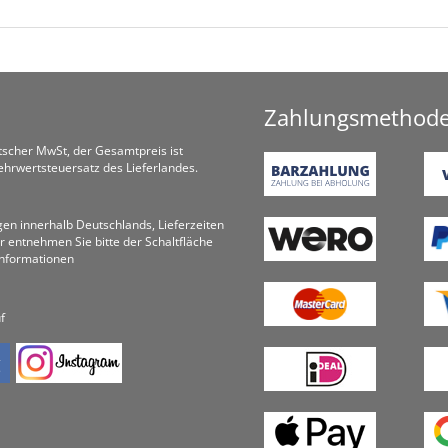
Zahlungsmethod
utscher MwSt, der Gesamtpreis ist
hrwertsteuersatz des Lieferlandes.
ungen innerhalb Deutschlands, Lieferzeiten
r entnehmen Sie bitte der Schaltfläche
informationen
f