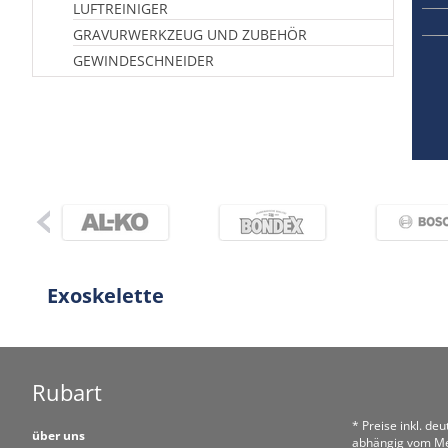
LUFTREINIGER
GRAVURWERKZEUG UND ZUBEHÖR
GEWINDESCHNEIDER
Exoskelette
Rubart
* Preise inkl. de
über uns
abhängig vom Me