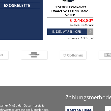
EXOSKELETTE
FESTOOL Exoskelett
ExoActive EXO 18-Basic -
578031
€ 2.448,80*
inkl. MwSt., zzgl.
Versand
IN DEN WARENKORB
Lieferung in 1-3 Tagen¹
Zahlungsmethod
utscher MwSt, der Gesamtpreis ist
hrwertsteuersatz des Lieferlandes.