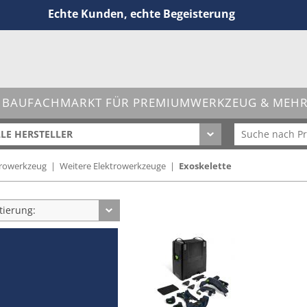
Echte Kunden, echte Begeisterung
 BAUFACHMARKT FÜR PREMIUMWERKZEUG & MEHR 
LE HERSTELLER
trowerkzeug
|
Weitere Elektrowerkzeuge
|
Exoskelette
tierung: