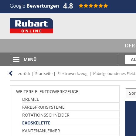
DER
MENÜ
AL
zurück
|
Startseite
|
Elektrowerkzeug
|
Kabelgebundenes Elek
WEITERE ELEKTROWERKZEUGE
Sor
DREMEL
FARBSPRÜHSYSTEME
ROTATIONSSCHNEIDER
EXOSKELETTE
KANTENANLEIMER