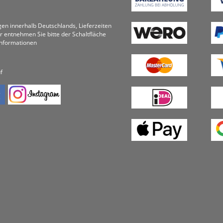
ungen innerhalb Deutschlands, Lieferzeiten
r entnehmen Sie bitte der Schaltfläche
informationen
f