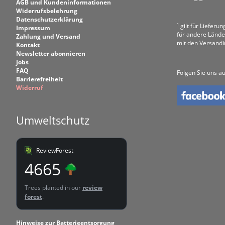
AGB und Kundeninformationen
Widerrufsbelehrung
Datenschutzerklärung
¹ gilt für Liefer
Impressum
für andere Lände
Zahlung und Versand
mit den Versand
Kontakt
Newsletter abonnieren
Jobs
FAQ
Folgen Sie uns au
Barrierefreiheit
Widerruf
Umweltschutz
ReviewForest
4665
Trees planted in our
review
forest
.
Hinweise zur Batterieentsorgung