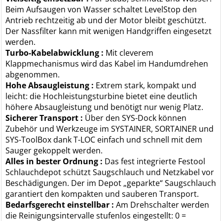
Beim Aufsaugen von Wasser schaltet LevelStop den
Antrieb rechtzeitig ab und der Motor bleibt geschützt.
Der Nassfilter kann mit wenigen Handgriffen eingesetzt
werden.
Turbo-Kabelabwicklung :
Mit cleverem
Klappmechanismus wird das Kabel im Handumdrehen
abgenommen.
Hohe Absaugleistung :
Extrem stark, kompakt und
leicht: die Hochleistungsturbine bietet eine deutlich
höhere Absaugleistung und benötigt nur wenig Platz.
Sicherer Transport :
Über den SYS-Dock können
Zubehör und Werkzeuge im SYSTAINER, SORTAINER und
SYS-ToolBox dank T-LOC einfach und schnell mit dem
Sauger gekoppelt werden.
Alles in bester Ordnung :
Das fest integrierte Festool
Schlauchdepot schützt Saugschlauch und Netzkabel vor
Beschädigungen. Der im Depot „geparkte“ Saugschlauch
garantiert den kompakten und sauberen Transport.
Bedarfsgerecht einstellbar :
Am Drehschalter werden
die Reinigungsintervalle stufenlos eingestellt: 0 =