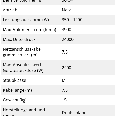
Behältervolumen (l)
36/34
Antrieb
Netz
Leistungsaufnahme (W)
350 – 1200
Max. Volumenstrom (l/min)
3900
Max. Unterdruck
24000
Netzanschlusskabel,
7,5
gummiisoliert (m)
Max. Anschlusswert
2400
Gerätesteckdose (W)
Staubklasse
M
Kabellänge (m)
7,5
Gewicht (kg)
15
Herstellungsland und -
Deutschland
region