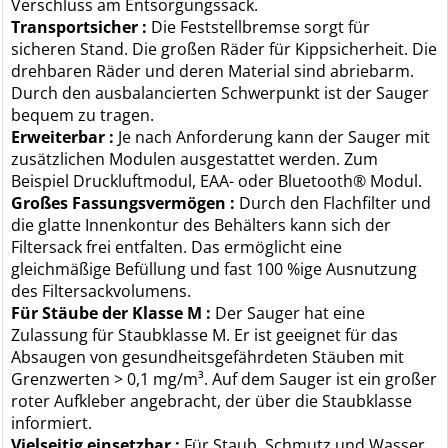
Verschluss am Entsorgungssack.
Transportsicher :
Die Feststellbremse sorgt für
sicheren Stand. Die großen Räder für Kippsicherheit. Die
drehbaren Räder und deren Material sind abriebarm.
Durch den ausbalancierten Schwerpunkt ist der Sauger
bequem zu tragen.
Erweiterbar :
Je nach Anforderung kann der Sauger mit
zusätzlichen Modulen ausgestattet werden. Zum
Beispiel Druckluftmodul, EAA- oder Bluetooth® Modul.
Großes Fassungsvermögen :
Durch den Flachfilter und
die glatte Innenkontur des Behälters kann sich der
Filtersack frei entfalten. Das ermöglicht eine
gleichmäßige Befüllung und fast 100 %ige Ausnutzung
des Filtersackvolumens.
Für Stäube der Klasse M :
Der Sauger hat eine
Zulassung für Staubklasse M. Er ist geeignet für das
Absaugen von gesundheitsgefährdeten Stäuben mit
Grenzwerten > 0,1 mg/m³. Auf dem Sauger ist ein großer
roter Aufkleber angebracht, der über die Staubklasse
informiert.
Vielseitig einsetzbar :
Für Staub, Schmutz und Wasser.