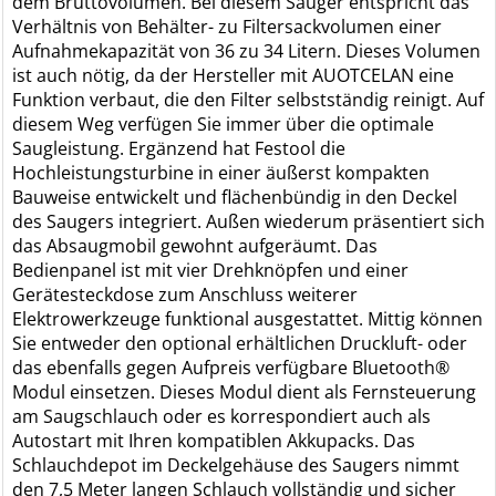
dem Bruttovolumen. Bei diesem Sauger entspricht das
Verhältnis von Behälter- zu Filtersackvolumen einer
Aufnahmekapazität von 36 zu 34 Litern. Dieses Volumen
ist auch nötig, da der Hersteller mit AUOTCELAN eine
Funktion verbaut, die den Filter selbstständig reinigt. Auf
diesem Weg verfügen Sie immer über die optimale
Saugleistung. Ergänzend hat Festool die
Hochleistungsturbine in einer äußerst kompakten
Bauweise entwickelt und flächenbündig in den Deckel
des Saugers integriert. Außen wiederum präsentiert sich
das Absaugmobil gewohnt aufgeräumt. Das
Bedienpanel ist mit vier Drehknöpfen und einer
Gerätesteckdose zum Anschluss weiterer
Elektrowerkzeuge funktional ausgestattet. Mittig können
Sie entweder den optional erhältlichen Druckluft- oder
das ebenfalls gegen Aufpreis verfügbare Bluetooth®
Modul einsetzen. Dieses Modul dient als Fernsteuerung
am Saugschlauch oder es korrespondiert auch als
Autostart mit Ihren kompatiblen Akkupacks. Das
Schlauchdepot im Deckelgehäuse des Saugers nimmt
den 7,5 Meter langen Schlauch vollständig und sicher