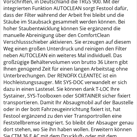
Vorschriften, in Deutschland die TRGS 900. Mit der
integrierten Funktion AUTOCLEAN sorgt Festool dafür,
dass der Filter während der Arbeit frei bleibt und die
Stäube im Staubsack gesammelt werden können. Bei
hoher Staubentwicklung können Sie ergänzend die
manuelle Abreinigung über den ComfortClean
Verschlussschieber aktivieren. Sie erzeugen auf diesem
Weg einen großen Unterdruck und reinigen den Filter
neben AUTOCLEAN ein weiteres Mal individuell. Das
großzügige Behältervolumen von brutto 36 Litern gibt
Ihnen genügend Zeit für einen langen Arbeitstag ohne
Unterbrechungen. Der RENOFIX CLEANTEC ist ein
Hochleistungssauger. Mit SYS-DOC verwandelt er sich
dazu in einen Lastesel. Sie können dank T-LOC Ihre
Systainer, SYS-Toolboxen oder SORTAINER sicher fixiert
transportieren. Damit Ihr Absaugmobil auf der Baustelle
oder in der bott Fahrzeugeinrichtung fixiert ist, hat
Festool ergänzend zu den vier Transportrollen eine
Feststellbremse integriert. So bleibt der Absauger genau
dort stehen, wo Sie ihn haben wollen. Erweitern können
Sie CTM 36 E AC mit dem Druckluft- oder mit dem