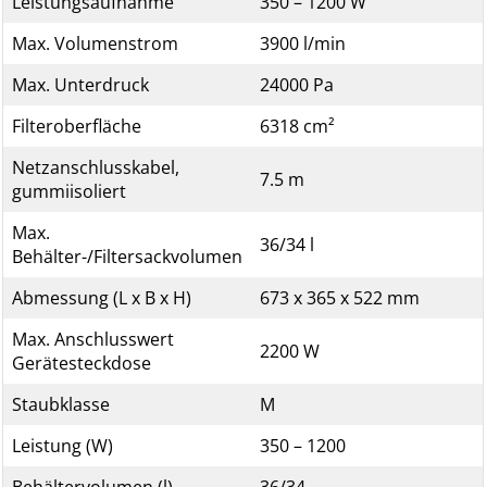
Leistungsaufnahme
350 – 1200 W
Max. Volumenstrom
3900 l/min
Max. Unterdruck
24000 Pa
Filteroberfläche
6318 cm²
Netzanschlusskabel,
7.5 m
gummiisoliert
Max.
36/34 l
Behälter-/Filtersackvolumen
Abmessung (L x B x H)
673 x 365 x 522 mm
Max. Anschlusswert
2200 W
Gerätesteckdose
Staubklasse
M
Leistung (W)
350 – 1200