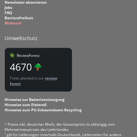
Newsletter abonnieren
Jobs
FAQ
Barrierefreiheit
Widerruf
Umweltschutz
ReviewForest
4670
Trees planted in our
review
forest
.
Hinweise zur Batterieentsorgung
Hinweise zum ElektroG
Hinweise zum PU-Schaumdosen Recycling
* Preise inkl. deutscher MwSt, der Gesamtpreis ist abhängig vom
Mehrwertsteuersatz des Lieferlandes.
¹ gilt für Lieferungen innerhalb Deutschlands, Lieferzeiten für andere