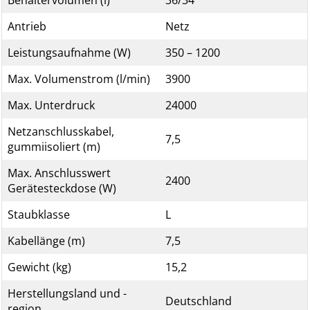
Behältervolumen (l)
36/34
Antrieb
Netz
Leistungsaufnahme (W)
350 – 1200
Max. Volumenstrom (l/min)
3900
Max. Unterdruck
24000
Netzanschlusskabel,
7,5
gummiisoliert (m)
Max. Anschlusswert
2400
Gerätesteckdose (W)
Staubklasse
L
Kabellänge (m)
7,5
Gewicht (kg)
15,2
Herstellungsland und -
Deutschland
region