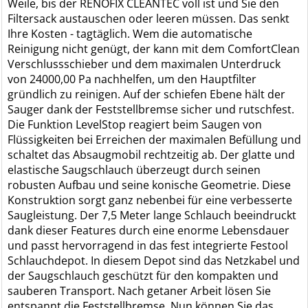
Weile, bis der RENOFIX CLEANTEC voll ist und Sie den
Filtersack austauschen oder leeren müssen. Das senkt
Ihre Kosten - tagtäglich. Wem die automatische
Reinigung nicht genügt, der kann mit dem ComfortClean
Verschlussschieber und dem maximalen Unterdruck
von 24000,00 Pa nachhelfen, um den Hauptfilter
gründlich zu reinigen. Auf der schiefen Ebene hält der
Sauger dank der Feststellbremse sicher und rutschfest.
Die Funktion LevelStop reagiert beim Saugen von
Flüssigkeiten bei Erreichen der maximalen Befüllung und
schaltet das Absaugmobil rechtzeitig ab. Der glatte und
elastische Saugschlauch überzeugt durch seinen
robusten Aufbau und seine konische Geometrie. Diese
Konstruktion sorgt ganz nebenbei für eine verbesserte
Saugleistung. Der 7,5 Meter lange Schlauch beeindruckt
dank dieser Features durch eine enorme Lebensdauer
und passt hervorragend in das fest integrierte Festool
Schlauchdepot. In diesem Depot sind das Netzkabel und
der Saugschlauch geschützt für den kompakten und
sauberen Transport. Nach getaner Arbeit lösen Sie
entspannt die Feststellbremse. Nun können Sie das