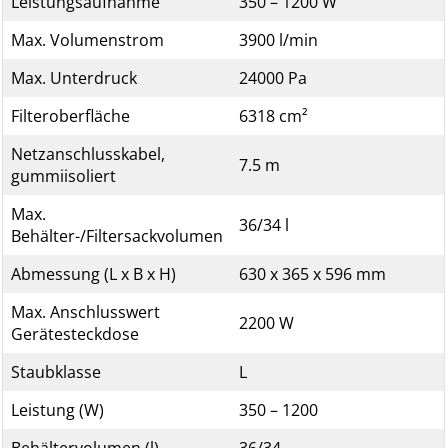
Leistungsaufnahme
350 – 1200 W
Max. Volumenstrom
3900 l/min
Max. Unterdruck
24000 Pa
Filteroberfläche
6318 cm²
Netzanschlusskabel,
7.5 m
gummiisoliert
Max.
36/34 l
Behälter-/Filtersackvolumen
Abmessung (L x B x H)
630 x 365 x 596 mm
Max. Anschlusswert
2200 W
Gerätesteckdose
Staubklasse
L
Leistung (W)
350 – 1200