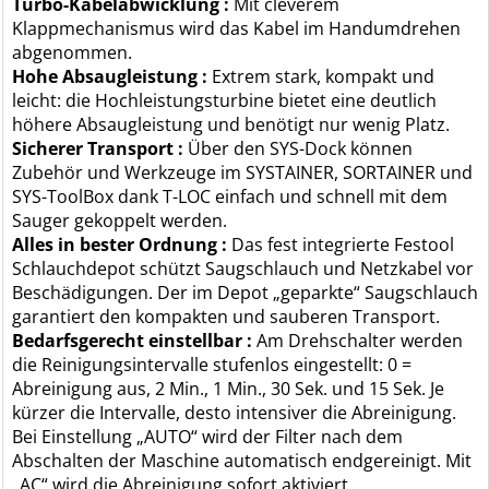
Turbo-Kabelabwicklung :
Mit cleverem
Klappmechanismus wird das Kabel im Handumdrehen
abgenommen.
Hohe Absaugleistung :
Extrem stark, kompakt und
leicht: die Hochleistungsturbine bietet eine deutlich
höhere Absaugleistung und benötigt nur wenig Platz.
Sicherer Transport :
Über den SYS-Dock können
Zubehör und Werkzeuge im SYSTAINER, SORTAINER und
SYS-ToolBox dank T-LOC einfach und schnell mit dem
Sauger gekoppelt werden.
Alles in bester Ordnung :
Das fest integrierte Festool
Schlauchdepot schützt Saugschlauch und Netzkabel vor
Beschädigungen. Der im Depot „geparkte“ Saugschlauch
garantiert den kompakten und sauberen Transport.
Bedarfsgerecht einstellbar :
Am Drehschalter werden
die Reinigungsintervalle stufenlos eingestellt: 0 =
Abreinigung aus, 2 Min., 1 Min., 30 Sek. und 15 Sek. Je
kürzer die Intervalle, desto intensiver die Abreinigung.
Bei Einstellung „AUTO“ wird der Filter nach dem
Abschalten der Maschine automatisch endgereinigt. Mit
„AC“ wird die Abreinigung sofort aktiviert.