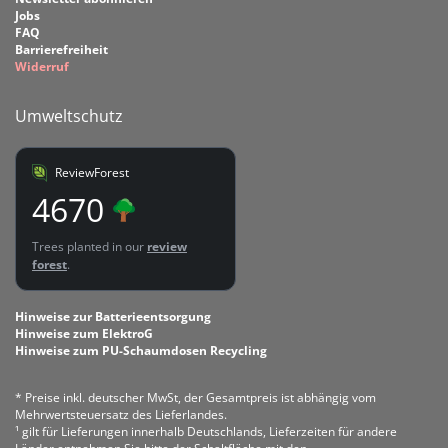
Jobs
FAQ
Barrierefreiheit
Widerruf
Umweltschutz
ReviewForest
4670
Trees planted in our
review
forest
.
Hinweise zur Batterieentsorgung
Hinweise zum ElektroG
Hinweise zum PU-Schaumdosen Recycling
* Preise inkl. deutscher MwSt, der Gesamtpreis ist abhängig vom
Mehrwertsteuersatz des Lieferlandes.
¹ gilt für Lieferungen innerhalb Deutschlands, Lieferzeiten für andere