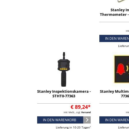
Stanley In
Thermometer -
ink
IN DEN WARE
Lieferu
Stanley Inspektionskamera -
Stanley Multim
STHT0-77363
773
€ 89,24*
inkl. MwSt., zzgl.
Versand
ink
IN DEN WARENKORB
IN DEN WARE
Lieferung in 10-20 Tagen¹
Lieferu