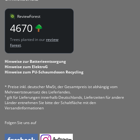
ReviewForest
4670
Trees planted in our
review
forest
.
Hinweise zur Batterieentsorgung
Hinweise zum ElektroG
Hinweise zum PU-Schaumdosen Recycling
* Preise inkl. deutscher MwSt, der Gesamtpreis ist abhängig vom
Mehrwertsteuersatz des Lieferlandes.
¹ gilt für Lieferungen innerhalb Deutschlands, Lieferzeiten für andere
Länder entnehmen Sie bitte der Schaltfläche mit den
Versandinformationen
Folgen Sie uns auf