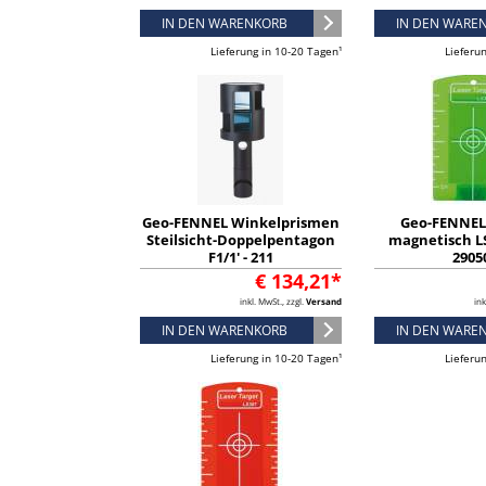
IN DEN WARENKORB
IN DEN WARE
Lieferung in 10-20 Tagen¹
Lieferu
Geo-FENNEL Winkelprismen
Geo-FENNEL 
Steilsicht-Doppelpentagon
magnetisch LS
F1/1' - 211
2905
€ 134,21*
inkl. MwSt., zzgl.
Versand
ink
IN DEN WARENKORB
IN DEN WARE
Lieferung in 10-20 Tagen¹
Lieferu