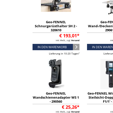
Geo-FENNEL
Geo-FE
Schnurgerüsthalter SH 2 -
Wand-/Deckenh
320610
2906
€ 193,01*
inkl. MwSt., zzgl.
Versand
ink
IN DEN WARENKORB
IN DEN WARE
Lieferung in 10-20 Tagen¹
Lieferu
Geo-FENNEL
Geo-FENNEL Wi
Wandschienenadapter WS 1
Steilsicht-Do
- 290560
F1/1' -
€ 25,26*
inkl. MwSt., zzgl.
Versand
ink