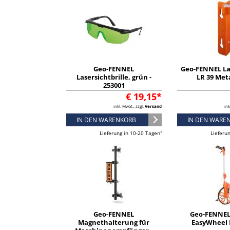
Geo-FENNEL
Geo-FENNEL La
Lasersichtbrille, grün -
LR 39 Meta
253001
€ 19,15*
inkl. MwSt., zzgl.
Versand
ink
IN DEN WARENKORB
IN DEN WARE
Lieferung in 10-20 Tagen¹
Lieferu
Geo-FENNEL
Geo-FENNEL
Magnethalterung für
EasyWheel 