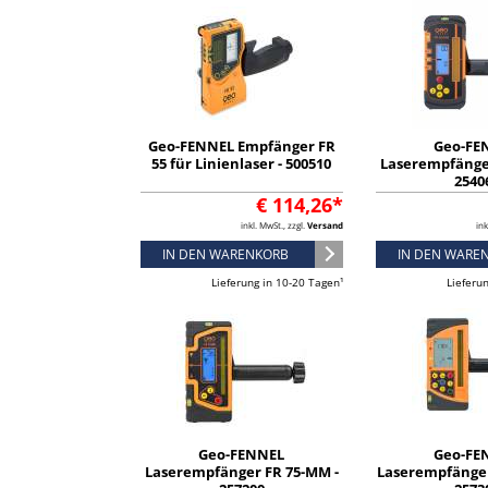
Geo-FENNEL Empfänger FR
Geo-FE
55 für Linienlaser - 500510
Laserempfänge
2540
€ 114,26*
inkl. MwSt., zzgl.
Versand
ink
IN DEN WARENKORB
IN DEN WARE
Lieferung in 10-20 Tagen¹
Lieferu
Geo-FENNEL
Geo-FE
Laserempfänger FR 75-MM -
Laserempfänger