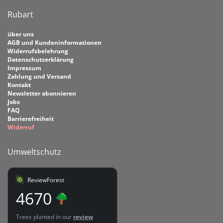
Rubart
über uns
AGB und Kundeninformationen
Widerrufsbelehrung
Datenschutzerklärung
Impressum
Zahlung und Versand
Kontakt
Newsletter abonnieren
Jobs
FAQ
Barrierefreiheit
Widerruf
Umweltschutz
ReviewForest
4670
Trees planted in our
review