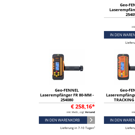
Geo-FE
Laserempfäng
2540
ink
IN DEN WARE
Liefer
Geo-FENNEL
Geo-FE
Laserempfänger FR 80-MM -
Laserempfäng
254080
TRACKING 
€ 258,16*
inkl. MwSt., zzgl.
Versand
ink
IN DEN WARENKORB
IN DEN WARE
Lieferung in 7-10 Tagen¹
Liefer