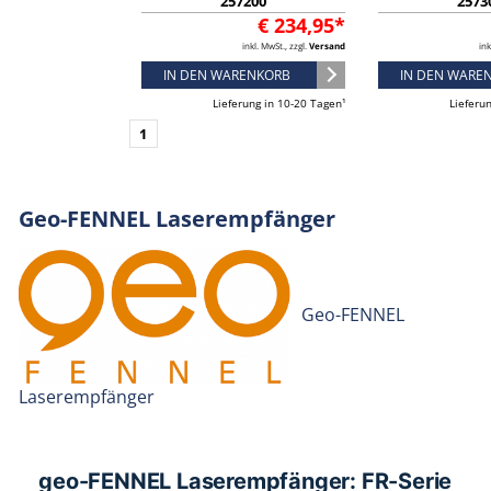
257200
2573
€ 234,95*
inkl. MwSt., zzgl.
Versand
ink
IN DEN WARENKORB
IN DEN WARE
Lieferung in 10-20 Tagen¹
Lieferu
1
Geo-FENNEL Laserempfänger
Geo-FENNEL
Laserempfänger
geo-FENNEL Laserempfänger: FR-Serie